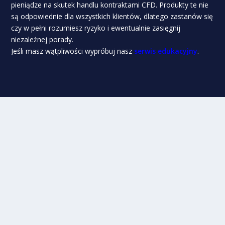
pieniądze na skutek handlu kontraktami CFD. Produkty te nie
są odpowiednie dla wszystkich klientów, dlatego zastanów się
czy w pełni rozumiesz ryzyko i ewentualnie zasięgnij
niezależnej porady.
Jeśli masz wątpliwości wypróbuj nasz
serwis edukacyjny
.