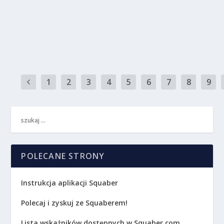
spadkowego kanału cenowego,...
CZYTAJ WIĘCEJ
1
2
3
4
5
6
7
8
9
POLECANE STRONY
Instrukcja aplikacji Squaber
Polecaj i zyskuj ze Squaberem!
Lista wskaźników dostępnych w Squaber.com