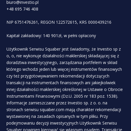
biuro@investio.pl
+48 695 746 408
NIP 6751476261, REGON 122572615, KRS 0000439216
Kapitał zakładowy: 140 901zł, w pełni opłacony
Użytkownik Serwisu Squaber jest świadomy, że Investio sp z
o, o, nie wykonuje działalności maklerskiej składającej się z
doradztwa inwestycyjnego, zarządzania portfelem w skład
którego wchodzi jeden lub więcej instrumentów finansowych
czy też przygotowywaniem rekomendacji dotyczących
transakcji na instrumentach finansowych ani jakiejkolwiek
innej działalności maklerskiej określonej w Ustawie o Obrocie
Instrumentami Finansowymi (Dz.U. 2005 nr 183 poz. 1538).
Informacje zamieszczane przez Investio sp. z o. o. na
stronach serwisu squaber.com mają charakter rekomendacji
wystawionej na zasadach opisanych w tym pliku. Przy
podejmowaniu decyzji inwestycyjnych Użytkownik Serwisu
Squaber powinien kierować się własnym osądem. Transakcje