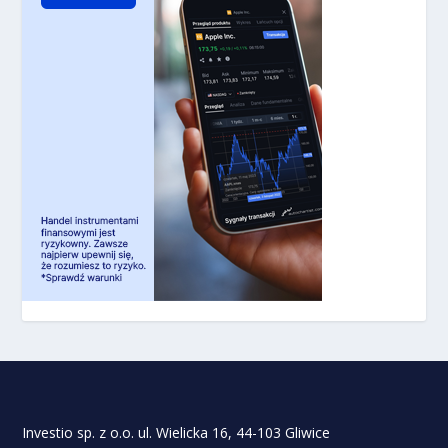
Investio sp. z o.o. ul. Wielicka 16, 44-103 Gliwice