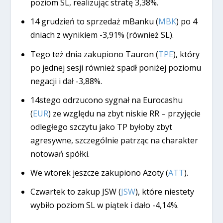
poziom SL, realizując stratę 3,38%.
14 grudzień to sprzedaż mBanku (
MBK
) po 4
dniach z wynikiem -3,91% (również SL).
Tego też dnia zakupiono Tauron (
TPE
), który
po jednej sesji również spadł poniżej poziomu
negacji i dał -3,88%.
14stego odrzucono sygnał na Eurocashu
(
EUR
) ze względu na zbyt niskie RR – przyjęcie
odległego szczytu jako TP byłoby zbyt
agresywne, szczególnie patrząc na charakter
notowań spółki.
We wtorek jeszcze zakupiono Azoty (
ATT
).
Czwartek to zakup JSW (
JSW
), które niestety
wybiło poziom SL w piątek i dało -4,14%.