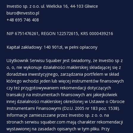
Investio sp. z o.o. ul. Wielicka 16, 44-103 Gliwice
biuro@investio.pl
+48 695 746 408
NIP 6751476261, REGON 122572615, KRS 0000439216
Kapitał zakładowy: 140 901zł, w pełni opłacony
Użytkownik Serwisu Squaber jest świadomy, że Investio sp z
o, o, nie wykonuje działalności maklerskiej składającej się z
doradztwa inwestycyjnego, zarządzania portfelem w skład
którego wchodzi jeden lub więcej instrumentów finansowych
czy też przygotowywaniem rekomendacji dotyczących
transakcji na instrumentach finansowych ani jakiejkolwiek
innej działalności maklerskiej określonej w Ustawie o Obrocie
Instrumentami Finansowymi (Dz.U. 2005 nr 183 poz. 1538).
Informacje zamieszczane przez Investio sp. z o. o. na
stronach serwisu squaber.com mają charakter rekomendacji
wystawionej na zasadach opisanych w tym pliku. Przy