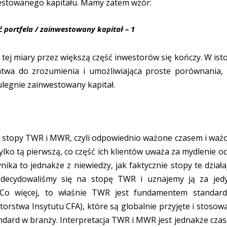
estowanego kapitału. Mamy zatem wzór:
 portfela / zainwestowany kapitał – 1
ej miary przez większą część inwestorów się kończy. W isto
łatwa do zrozumienia i umożliwiająca proste porównania, 
ulegnie zainwestowany kapitał.
o stopy TWR i MWR, czyli odpowiednio ważone czasem i waż
lko tą pierwszą, co część ich klientów uważa za mydlenie oc
ka to jednakże z niewiedzy, jak faktycznie stopy te działaj
zdecydowaliśmy się na stopę TWR i uznajemy ją za jed
 Co więcej, to właśnie TWR jest fundamentem standar
torstwa Insytutu CFA), które są globalnie przyjęte i stosow
tandard w branży. Interpretacja TWR i MWR jest jednakże cza