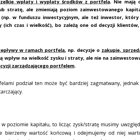
zelkie wpłaty i wypłaty środków z portfela
. Nie mają 
b stratę, ale zmieniają poziom zainwestowanego kapita
(np. w funduszu inwestycyjnym, ale też inwestor, który
y
(ich czas i wielkość), bo zależą one od decyzji klientów,
zepływy w ramach portfela
, np. decyzje o
zakupie, sprzed
ają wpływ na wielkość zysku i straty, ale nie na zainwestow
cyzji zarządzającego portfelem
.
elami podział ten może być bardziej zagmatwany, jednak
arczający.
y w poziomie kapitału, to licząc zysk/stratę musimy uwzględ
ie bierzemy wartość końcową i odejmujemy od niej wart