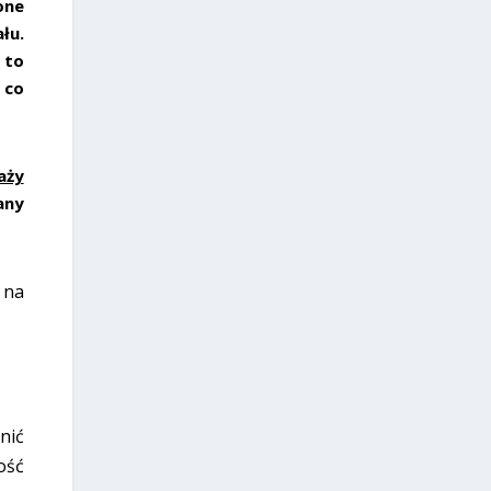
one
łu.
 to
 co
aży
any
 na
nić
ość