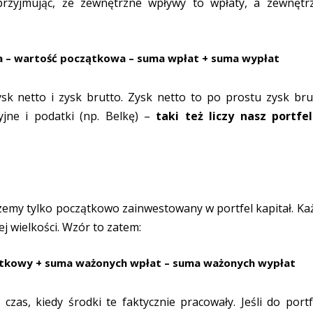
rzyjmując, że zewnętrzne wpływy to wpłaty, a zewnętr
a – wartość początkowa – suma wpłat + suma wypłat
 netto i zysk brutto. Zysk netto to po prostu zysk bru
yjne i podatki (np. Belkę) –
taki też liczy nasz portfe
zemy tylko początkowo zainwestowany w portfel kapitał. Ka
j wielkości. Wzór to zatem:
zątkowy + suma ważonych wpłat – suma ważonych wypłat
czas, kiedy środki te faktycznie pracowały. Jeśli do portf