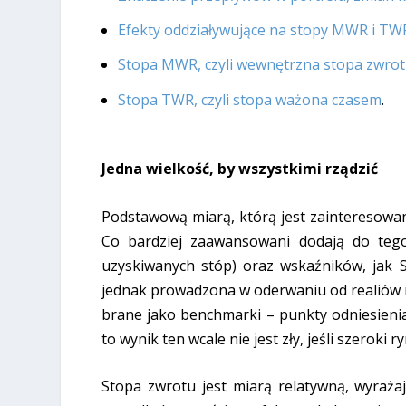
Efekty oddziaływujące na stopy MWR i TW
Stopa MWR, czyli wewnętrzna stopa zwrot
Stopa TWR, czyli stopa ważona czasem
.
Jedna wielkość, by wszystkimi rządzić
Podstawową miarą, którą jest zainteresowan
Co bardziej zaawansowani dodają do tego
uzyskiwanych stóp) oraz wskaźników, jak S
jednak prowadzona w oderwaniu od realiów r
brane jako benchmarki – punkty odniesienia
to wynik ten wcale nie jest zły, jeśli szeroki
Stopa zwrotu jest miarą relatywną, wyraż