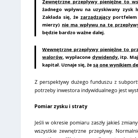
Zewnętrzne przepływy pieniężne to ws
żadnego wpływu na uzyskiwany zysk lu
Zakłada się, że
zarządzający
portfelem 
mierzy)
nie ma wpływu na te przepływ
będzie bardzo ważne dalej.
Wewnętrzne przepływy pieniężne to pr
walorów
, wypłacone
dywidendy
, itp. M
kapitał. Uznaje się, że
są one wynikiem de
Z perspektywy dużego funduszu z subportf
potrzeby inwestora indywidualnego jest wyst
Pomiar zysku i straty
Jeśli w okresie pomiaru zaszły jakieś zmian
wszystkie zewnętrzne przepływy. Normaln