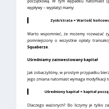
początkową. W tym wypadku natomiast (p
wypływy – wypłaty) mamy:
Zysk/strata = Wartość końcow
Warto wspomnieć, że możemy rozważać zysk
pomniejszony o wszystkie opłaty transakc
Squaberze
.
Uśredniamy zainwestowany kapitał
Jak zobaczyliśmy, w prostym przypadku bier
jego zmiana natomiast wymaga modyfikacji te
Uśredniony kapitał = kapitał poc
Dlaczego ważonych? Bo liczymy je tylko za 