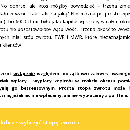
. No dobrze, ale ktoś mógłby powiedzieć – trzeba zmie
ału w wzór. Tak… ale na jaką? Nie można po prostu wpi
e), bo 6000 zł nie było jako kapitał wpłacony w całym okre
rotu nie pozostawiałaby wątpliwości. Trzeba jakość to wywa
nych miar stóp zwrotu, TWR i MWR, które niezaznajomi
 klientów.
 zwrot
wyłącznie
względem początkowo zainwestowaneg
wiek wpłaty i wypłaty kapitału w trakcie okresu pomi
czynią go bezsensownym. Prosta stopa zwrotu może 
ie, jeżeli nic nie wpłacamy, ani nie wypłacamy z portfela.
dobrze wyliczyć stopę zwrotu