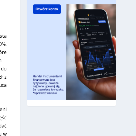
sta
0%.
óre
m –
 do
ł z
uca
eni
ęść
dać
u w