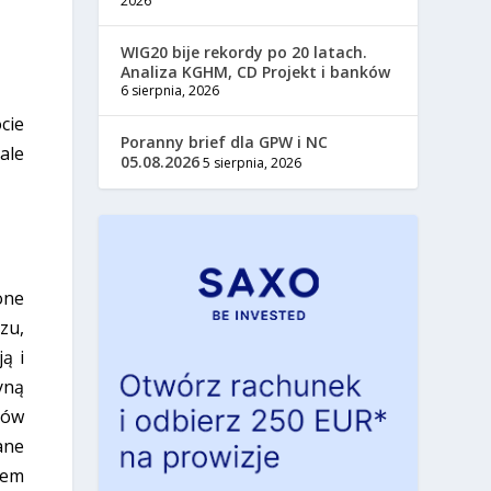
2026
WIG20 bije rekordy po 20 latach.
Analiza KGHM, CD Projekt i banków
6 sierpnia, 2026
cie
Poranny brief dla GPW i NC
ale
05.08.2026
5 sierpnia, 2026
one
zu,
ą i
yną
dów
ane
sem