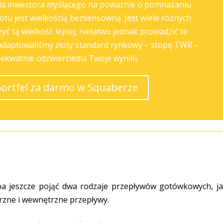
dla inwestora myślącego na poważnie o pomnażaniu
tu jest wielkością bezsensowną. Jest wiele różnych
ć tą wielkość lepiej, niełatwo jednak prowadzić te
aadaptowaliśmy złoty standard rynkowy – stopę TWR –
dekwatnie odzwierciedla Twoje wyniki.
portfel za darmo w Squaberze
a jeszcze pojąć dwa rodzaje przepływów gotówkowych, ja
rzne i wewnętrzne przepływy.