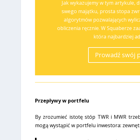
Jak wykazujemy w tym artykule, 
swego majątku, prosta stopa zwro
algorytmów pozwalających wyliczy
obliczenia ręcznie. W Squaberze z
która najbardziej a
Prowadź swój 
Przepływy w portfelu
By zrozumieć istotę stóp TWR i MWR trzeb
mogą wystąpić w portfelu inwestora: zewnęt