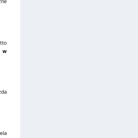
zne
tto
l w
żda
ela