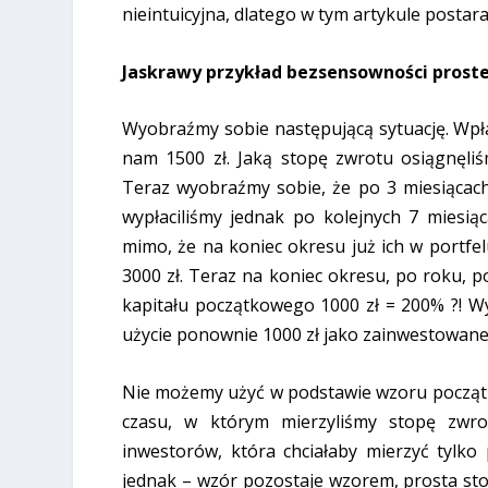
nieintuicyjna, dlatego w tym artykule postar
Jaskrawy przykład bezsensowności proste
Wyobraźmy sobie następującą sytuację. Wpła
nam 1500 zł. Jaką stopę zwrotu osiągnęliś
Teraz wyobraźmy sobie, że po 3 miesiącach 
wypłaciliśmy jednak po kolejnych 7 miesi
mimo, że na koniec okresu już ich w portfelu
3000 zł. Teraz na koniec okresu, po roku,
kapitału początkowego 1000 zł = 200% ?! W
użycie ponownie 1000 zł jako zainwestowane
Nie możemy użyć w podstawie wzoru początk
czasu, w którym mierzyliśmy stopę zwr
inwestorów, która chciałaby mierzyć tylko
jednak – wzór pozostaje wzorem, prosta st