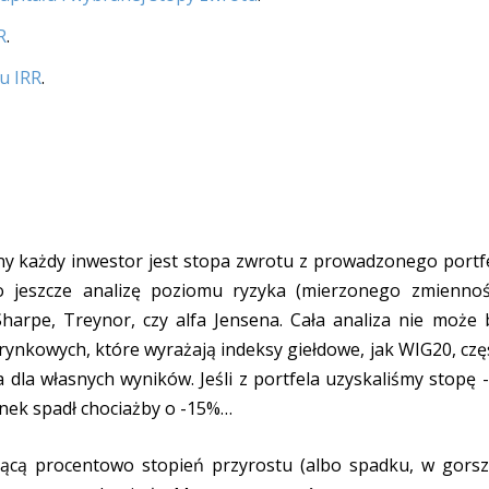
R
.
u IRR
.
y każdy inwestor jest stopa zwrotu z prowadzonego portfe
 jeszcze analizę poziomu ryzyka (mierzonego zmiennoś
harpe, Treynor, czy alfa Jensena. Cała analiza nie może 
ynkowych, które wyrażają indeksy giełdowe, jak WIG20, czę
 dla własnych wyników. Jeśli z portfela uzyskaliśmy stopę 
 rynek spadł chociażby o -15%…
ającą procentowo stopień przyrostu (albo spadku, w gors