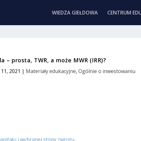
WIEDZA GIEŁDOWA
CENTRUM EDU
la – prosta, TWR, a może MWR (IRR)?
 11, 2021
|
Materiały edukacyjne
,
Ogólnie o inwestowaniu
apitału i wybranej stopy zwrotu
.