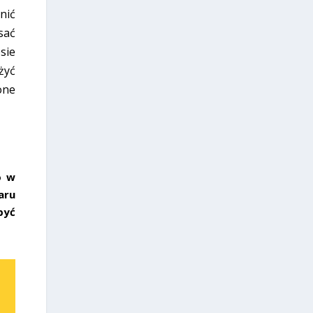
nić
sać
sie
żyć
one
o w
aru
być