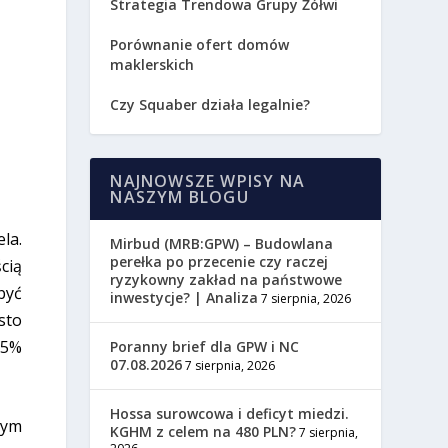
Strategia Trendowa Grupy Żółwi
Porównanie ofert domów
maklerskich
Czy Squaber działa legalnie?
NAJNOWSZE WPISY NA
NASZYM BLOGU
la.
Mirbud (MRB:GPW) – Budowlana
perełka po przecenie czy raczej
cią
ryzykowny zakład na państwowe
być
inwestycje? | Analiza
7 sierpnia, 2026
sto
-5%
Poranny brief dla GPW i NC
07.08.2026
7 sierpnia, 2026
Hossa surowcowa i deficyt miedzi.
zym
KGHM z celem na 480 PLN?
7 sierpnia,