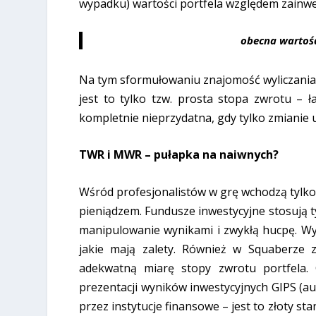
wypadku) wartości portfela względem zainw
obecna wartość
Na tym sformułowaniu znajomość wyliczania t
jest to tylko tzw. prosta stopa zwrotu – 
kompletnie nieprzydatna, gdy tylko zmianie 
TWR i MWR – pułapka na naiwnych?
Wśród profesjonalistów w grę wchodzą tylk
pieniądzem. Fundusze inwestycyjne stosują ty
manipulowanie wynikami i zwykłą hucpę. Wyni
jakie mają zalety. Również w Squaberze 
adekwatną miarę stopy zwrotu portfela.
prezentacji wyników inwestycyjnych GIPS (au
przez instytucje finansowe – jest to złoty s