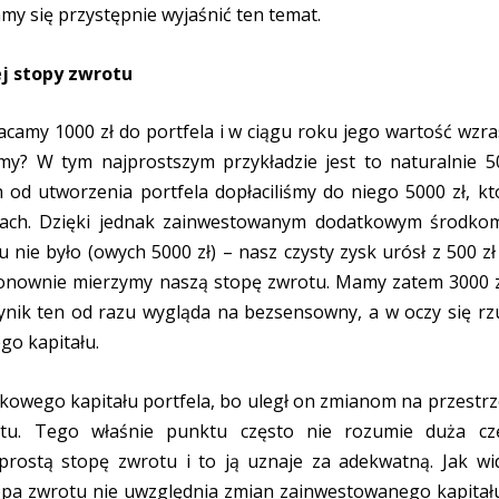
amy się przystępnie wyjaśnić ten temat.
j stopy zwrotu
camy 1000 zł do portfela i w ciągu roku jego wartość wzra
my? W tym najprostszym przykładzie jest to naturalnie 5
od utworzenia portfela dopłaciliśmy do niego 5000 zł, kt
ącach. Dzięki jednak zainwestowanym dodatkowym środko
 nie było (owych 5000 zł) – nasz czysty zysk urósł z 500 zł
 ponownie mierzymy naszą stopę zwrotu. Mamy zatem 3000 z
ynik ten od razu wygląda na bezsensowny, a w oczy się rz
go kapitału.
owego kapitału portfela, bo uległ on zmianom na przestrz
otu. Tego właśnie punktu często nie rozumie duża cz
 prostą stopę zwrotu i to ją uznaje za adekwatną. Jak wi
opa zwrotu nie uwzględnia zmian zainwestowanego kapitał