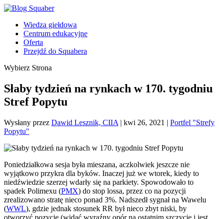
Wiedza giełdowa
Centrum edukacyjne
Oferta
Przejdź do Squabera
Wybierz Strona
Słaby tydzień na rynkach w 170. tygodniu
Stref Popytu
Wysłany przez
Dawid Lesznik, CIIA
|
kwi 26, 2021
|
Portfel "Strefy
Popytu"
Poniedziałkowa sesja była mieszana, aczkolwiek jeszcze nie
wyjątkowo przykra dla byków. Inaczej już we wtorek, kiedy to
niedźwiedzie szerzej wdarły się na parkiety. Spowodowało to
spadek Polimexu (
PMX
) do stop lossa, przez co na pozycji
zrealizowano stratę nieco ponad 3%. Nadszedł sygnał na Wawelu
(
WWL
), gdzie jednak stosunek RR był nieco zbyt niski, by
otworzyć pozycję (widać wyraźny opór na ostatnim szczycie i jest