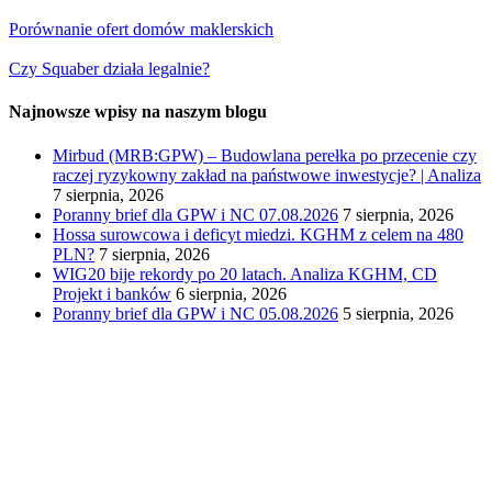
Porównanie ofert domów maklerskich
Czy Squaber działa legalnie?
Najnowsze wpisy na naszym blogu
Mirbud (MRB:GPW) – Budowlana perełka po przecenie czy
raczej ryzykowny zakład na państwowe inwestycje? | Analiza
7 sierpnia, 2026
Poranny brief dla GPW i NC 07.08.2026
7 sierpnia, 2026
Hossa surowcowa i deficyt miedzi. KGHM z celem na 480
PLN?
7 sierpnia, 2026
WIG20 bije rekordy po 20 latach. Analiza KGHM, CD
Projekt i banków
6 sierpnia, 2026
Poranny brief dla GPW i NC 05.08.2026
5 sierpnia, 2026
Investio sp. z o.o. ul. Wielicka 16, 44-103 Gliwice
biuro@investio.pl
+48 695 746 408
NIP 6751476261, REGON 122572615, KRS 0000439216