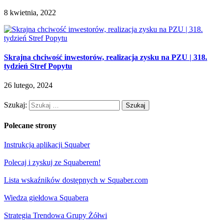
8 kwietnia, 2022
Skrajna chciwość inwestorów, realizacja zysku na PZU | 318.
tydzień Stref Popytu
26 lutego, 2024
Szukaj:
Polecane strony
Instrukcja aplikacji Squaber
Polecaj i zyskuj ze Squaberem!
Lista wskaźników dostępnych w Squaber.com
Wiedza giełdowa Squabera
Strategia Trendowa Grupy Żółwi