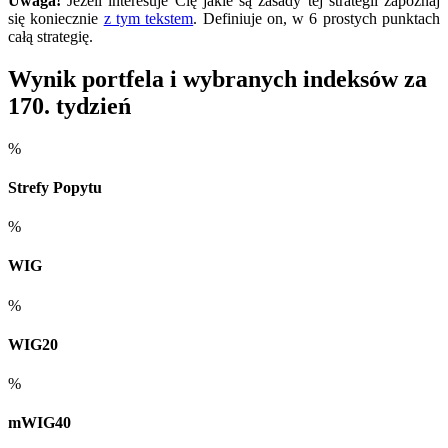
Uwaga!
Jeżeli interesuje Cię jakie są zasady tej strategii zapoznaj
się koniecznie
z tym tekstem
. Definiuje on, w 6 prostych punktach
całą strategię.
Wynik portfela i wybranych indeksów za
170. tydzień
%
Strefy Popytu
%
WIG
%
WIG20
%
mWIG40