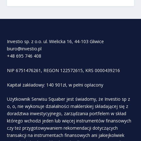
Investio sp. z o.o. ul. Wielicka 16, 44-103 Gliwice
biuro@investio.pl
+48 695 746 408
NIP 6751476261, REGON 122572615, KRS 0000439216
Kapitał zakładowy: 140 901zł, w pełni opłacony
Użytkownik Serwisu Squaber jest świadomy, że Investio sp z
o, o, nie wykonuje działalności maklerskiej składającej się z
doradztwa inwestycyjnego, zarządzania portfelem w skład
którego wchodzi jeden lub więcej instrumentów finansowych
czy też przygotowywaniem rekomendacji dotyczących
transakcji na instrumentach finansowych ani jakiejkolwiek