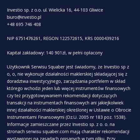
Investio sp. z o.o. ul. Wielicka 16, 44-103 Gliwice
biuro@investio.pl
+48 695 746 408
NIP 6751476261, REGON 122572615, KRS 0000439216
Kapitał zakładowy: 140 901zł, w pełni opłacony
Użytkownik Serwisu Squaber jest świadomy, że Investio sp z
o, o, nie wykonuje działalności maklerskiej składającej się z
doradztwa inwestycyjnego, zarządzania portfelem w skład
którego wchodzi jeden lub więcej instrumentów finansowych
czy też przygotowywaniem rekomendacji dotyczących
transakcji na instrumentach finansowych ani jakiejkolwiek
innej działalności maklerskiej określonej w Ustawie o Obrocie
Instrumentami Finansowymi (Dz.U. 2005 nr 183 poz. 1538).
Informacje zamieszczane przez Investio sp. z o. o. na
stronach serwisu squaber.com mają charakter rekomendacji
wystawionej na zasadach opisanych w tym pliku. Przy