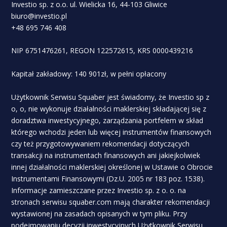
Investio sp. z o.o. ul. Wielicka 16, 44-103 Gliwice
biuro@investio.pl
+48 695 746 408
NIP 6751476261, REGON 122572615, KRS 0000439216
Kapitał zakładowy: 140 901zł, w pełni opłacony
Użytkownik Serwisu Squaber jest świadomy, że Investio sp z
o, o, nie wykonuje działalności maklerskiej składającej się z
doradztwa inwestycyjnego, zarządzania portfelem w skład
którego wchodzi jeden lub więcej instrumentów finansowych
czy też przygotowywaniem rekomendacji dotyczących
transakcji na instrumentach finansowych ani jakiejkolwiek
innej działalności maklerskiej określonej w Ustawie o Obrocie
Instrumentami Finansowymi (Dz.U. 2005 nr 183 poz. 1538).
Informacje zamieszczane przez Investio sp. z o. o. na
stronach serwisu squaber.com mają charakter rekomendacji
wystawionej na zasadach opisanych w tym pliku. Przy
podejmowaniu decyzji inwestycyjnych Użytkownik Serwisu