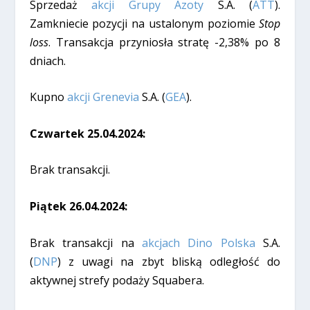
Sprzedaż
akcji Grupy Azoty
S.A. (
ATT
).
Zamkniecie pozycji na ustalonym poziomie
Stop
loss
. Transakcja przyniosła stratę -2,38% po 8
dniach.
Kupno
akcji Grenevia
S.A. (
GEA
).
Czwartek 25.04.2024:
Brak transakcji.
Piątek 26.04.2024:
Brak transakcji na
akcjach Dino Polska
S.A.
(
DNP
) z uwagi na zbyt bliską odległość do
aktywnej strefy podaży Squabera.