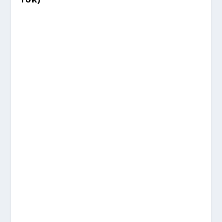
%
%
%
%