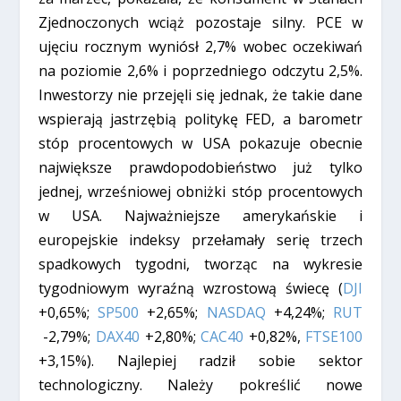
Zjednoczonych wciąż pozostaje silny. PCE w
ujęciu rocznym wyniósł 2,7% wobec oczekiwań
na poziomie 2,6% i poprzedniego odczytu 2,5%.
Inwestorzy nie przejęli się jednak, że takie dane
wspierają jastrzębią politykę FED, a barometr
stóp procentowych w USA pokazuje obecnie
największe prawdopodobieństwo już tylko
jednej, wrześniowej obniżki stóp procentowych
w USA. Najważniejsze amerykańskie i
europejskie indeksy przełamały serię trzech
spadkowych tygodni, tworząc na wykresie
tygodniowym wyraźną wzrostową świecę (
DJI
+0,65%;
SP500
+2,65%;
NASDAQ
+4,24%;
RUT
-2,79%;
DAX40
+2,80%;
CAC40
+0,82%,
FTSE100
+3,15%). Najlepiej radził sobie sektor
technologiczny. Należy pokreślić nowe