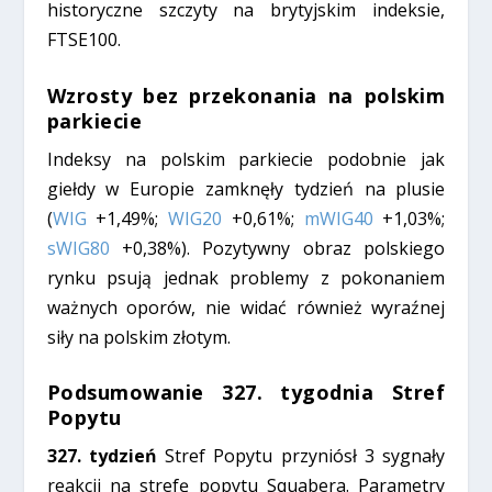
historyczne szczyty na brytyjskim indeksie,
FTSE100.
Wzrosty bez przekonania na polskim
parkiecie
Indeksy na polskim parkiecie podobnie jak
giełdy w Europie zamknęły tydzień na plusie
(
WIG
+1,49%;
WIG20
+0,61%;
mWIG40
+1,03%;
sWIG80
+0,38%). Pozytywny obraz polskiego
rynku psują jednak problemy z pokonaniem
ważnych oporów, nie widać również wyraźnej
siły na polskim złotym.
Podsumowanie 327. tygodnia Stref
Popytu
327. tydzień
Stref Popytu przyniósł 3 sygnały
reakcji na strefę popytu Squabera. Parametry