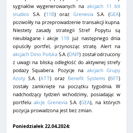
sygnałów wygenerowanych na
akcjach 11 bit
studios
S.A. (
11B
) oraz
Grenevia
S.A. (
GEA
)
pozwoliły na przeprowadzenie transakcji kupna.
Niestety zasady strategii Stref Popytu są
nieubłagane i akcje
11B
już następnego dnia
opuściły portfel, przynosząc stratę. Alert na
akcjach Dino Polska
S.A. (
DNP
) został odrzucony
z uwagi na bliską odległość do aktywnej strefy
podaży Squabera. Pozycje na
akcjach Grupy
Azoty
S.A. (
ATT
) oraz
Benefit Systems
(
BFT
)
zostały zamknięte na początku tygodnia. W
nadchodzący tydzień wchodzimy, posiadając w
portfelu
akcje Grenevia
S.A. (
GEA
), na których
pozycja prowadzona jest bez zmian.
Poniedziałek 22.04.2024: