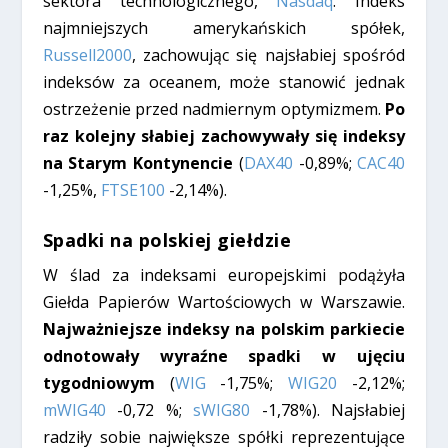
sektora technologicznego,
Nasdaq
. Indeks
najmniejszych amerykańskich spółek,
Russell2000
, zachowując się najsłabiej spośród
indeksów za oceanem, może stanowić jednak
ostrzeżenie przed nadmiernym optymizmem.
Po
raz kolejny słabiej zachowywały się indeksy
na Starym Kontynencie
(
DAX40
-0,89%;
CAC40
-1,25%,
FTSE100
-2,14%).
Spadki na polskiej giełdzie
W ślad za indeksami europejskimi podążyła
Giełda Papierów Wartościowych w Warszawie.
Najważniejsze indeksy na polskim parkiecie
odnotowały wyraźne spadki w ujęciu
tygodniowym
(
WIG
-1,75%;
WIG20
-2,12%;
mWIG40
-0,72 %;
sWIG80
-1,78%). Najsłabiej
radziły sobie największe spółki reprezentujące