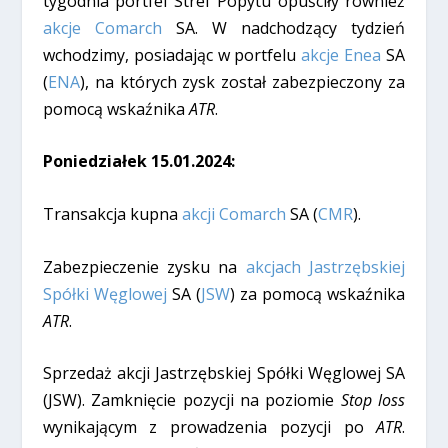
tygodnia portfel Stref Popytu opuściły również
akcje Comarch
SA. W nadchodzący tydzień
wchodzimy, posiadając w portfelu
akcje Enea
SA
(
ENA
), na których zysk został zabezpieczony za
pomocą wskaźnika
ATR
.
Poniedziałek 15.01.2024:
Transakcja kupna
akcji Comarch
SA (
CMR
).
Zabezpieczenie zysku na
akcjach Jastrzębskiej
Spółki Węglowej
SA (
JSW
) za pomocą wskaźnika
ATR
.
Sprzedaż akcji Jastrzębskiej Spółki Węglowej SA
(JSW). Zamknięcie pozycji na poziomie
Stop loss
wynikającym z prowadzenia pozycji po
ATR
.