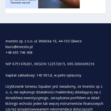
Investio sp. z o.o. ul. Wielicka 16, 44-103 Gliwice
biuro@investio.pl
+48 695 746 408
NIP 6751476261, REGON 122572615, KRS 0000439216
Kapitał zakładowy: 140 901zł, w pełni opłacony
Użytkownik Serwisu Squaber jest świadomy, że Investio sp z
o, o, nie wykonuje działalności maklerskiej składającej się z
doradztwa inwestycyjnego, zarządzania portfelem w skład
którego wchodzi jeden lub więcej instrumentów finansowych
czy też przygotowywaniem rekomendacji dotyczących