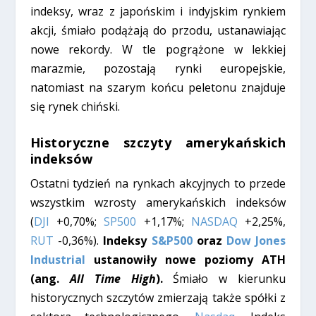
indeksy, wraz z japońskim i indyjskim rynkiem
akcji, śmiało podążają do przodu, ustanawiając
nowe rekordy. W tle pogrążone w lekkiej
marazmie, pozostają rynki europejskie,
natomiast na szarym końcu peletonu znajduje
się rynek chiński.
Historyczne szczyty amerykańskich
indeksów
Ostatni tydzień na rynkach akcyjnych to przede
wszystkim wzrosty amerykańskich indeksów
(
DJI
+0,70%;
SP500
+1,17%;
NASDAQ
+2,25%,
RUT
-0,36%).
Indeksy
S&P500
oraz
Dow Jones
Industrial
ustanowiły nowe poziomy ATH
(ang.
All Time High
).
Śmiało w kierunku
historycznych szczytów zmierzają także spółki z