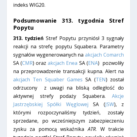
indeks WIG20.
Podsumowanie 313. tygodnia Stref
Popytu
313.
tydzień
Stref Popytu przyniósł 3 sygnały
reakcji na strefę popytu Squabera. Parametry
sygnałów wygenerowanych na
akcjach Comarch
SA (
CMR
) oraz
akcjach Enea
SA (
ENA
) pozwoliły
na przeprowadzenie transakcji kupna. Alert na
akcjach Ten Squaber Games
SA (
TEN
) został
odrzucony z uwagi na bliską odległość do
aktywnej strefy podaży Squabera.
Akcje
Jastrzębskiej Spółki Węglowej
SA (
JSW
), z
którymi rozpoczynaliśmy tydzień, zostały
sprzedane, po wcześniejszym zabezpieczeniu
zysku za pomocą wskaźnika
ATR
. W trakcie