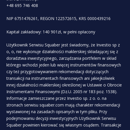
+48 695 746 408
NIP 6751476261, REGON 122572615, KRS 0000439216
Kapitał zakładowy: 140 901zł, w pełni opłacony
Użytkownik Serwisu Squaber jest świadomy, że Investio sp z
o, o, nie wykonuje działalności maklerskiej składającej się z
doradztwa inwestycyjnego, zarządzania portfelem w skład
którego wchodzi jeden lub więcej instrumentów finansowych
czy też przygotowywaniem rekomendacji dotyczących
transakcji na instrumentach finansowych ani jakiejkolwiek
innej działalności maklerskiej określonej w Ustawie o Obrocie
Instrumentami Finansowymi (Dz.U. 2005 nr 183 poz. 1538).
Informacje zamieszczane przez Investio sp. z o. o. na
stronach serwisu squaber.com mają charakter rekomendacji
wystawionej na zasadach opisanych w tym pliku. Przy
podejmowaniu decyzji inwestycyjnych Użytkownik Serwisu
Squaber powinien kierować się własnym osądem. Transakcje