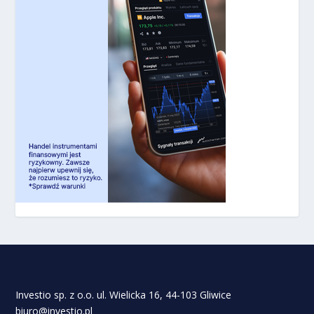
Investio sp. z o.o. ul. Wielicka 16, 44-103 Gliwice
biuro@investio.pl