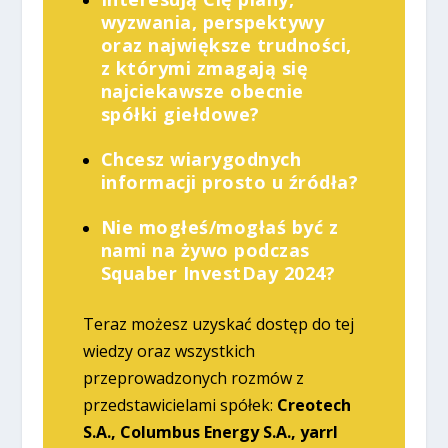
wyzwania, perspektywy
oraz największe trudności,
z którymi zmagają się
najciekawsze obecnie
spółki giełdowe?
Chcesz wiarygodnych
informacji prosto u źródła?
Nie mogłeś/mogłaś być z
nami na żywo podczas
Squaber InvestDay 2024?
Teraz możesz uzyskać dostęp do tej
wiedzy oraz wszystkich
przeprowadzonych rozmów z
przedstawicielami spółek:
Creotech
S.A., Columbus Energy S.A., yarrl