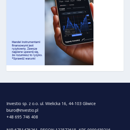
Investio sp. z o.o. ul. Wielicka 16, 44-103 Gliwice
biuro@investio.pl
+48 695 746 408
NIP 6751476261, REGON 122572615, KRS 0000439216