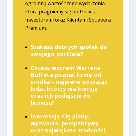
ogromną wartość tego wydarzenia,
którą pragniemy się podzielić z
Inwestorami oraz Klientami Squabera
Premium.
Szukasz dobrych spółek do
swojego portfela?
Chcesz wzorem Warrena
Buffeta poznać firmę od
środka - najpierw poznając
ludzi, którzy nią kierują
oraz ich podejście do
biznesu?
Interesują Cię plany,
wyzwania, perspektywy
oraz największe trudności,