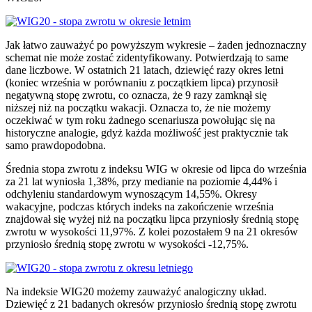
Jak łatwo zauważyć po powyższym wykresie – żaden jednoznaczny
schemat nie może zostać zidentyfikowany. Potwierdzają to same
dane liczbowe. W ostatnich 21 latach, dziewięć razy okres letni
(koniec września w porównaniu z początkiem lipca) przynosił
negatywną stopę zwrotu, co oznacza, że 9 razy zamknął się
niższej niż na początku wakacji. Oznacza to, że nie możemy
oczekiwać w tym roku żadnego scenariusza powołując się na
historyczne analogie, gdyż każda możliwość jest praktycznie tak
samo prawdopodobna.
Średnia stopa zwrotu z indeksu WIG w okresie od lipca do września
za 21 lat wyniosła 1,38%, przy medianie na poziomie 4,44% i
odchyleniu standardowym wynoszącym 14,55%. Okresy
wakacyjne, podczas których indeks na zakończenie września
znajdował się wyżej niż na początku lipca przyniosły średnią stopę
zwrotu w wysokości 11,97%. Z kolei pozostałem 9 na 21 okresów
przyniosło średnią stopę zwrotu w wysokości -12,75%.
Na indeksie WIG20 możemy zauważyć analogiczny układ.
Dziewięć z 21 badanych okresów przyniosło średnią stopę zwrotu