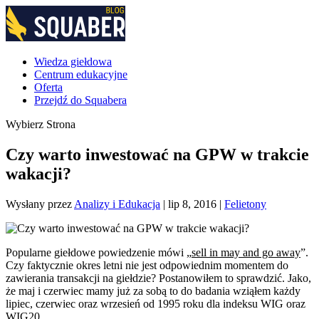
Wiedza giełdowa
Centrum edukacyjne
Oferta
Przejdź do Squabera
Wybierz Strona
Czy warto inwestować na GPW w trakcie
wakacji?
Wysłany przez
Analizy i Edukacja
|
lip 8, 2016
|
Felietony
Popularne giełdowe powiedzenie mówi „
sell in may and go away
”.
Czy faktycznie okres letni nie jest odpowiednim momentem do
zawierania transakcji na giełdzie? Postanowiłem to sprawdzić. Jako,
że maj i czerwiec mamy już za sobą to do badania wziąłem każdy
lipiec, czerwiec oraz wrzesień od 1995 roku dla indeksu WIG oraz
WIG20.