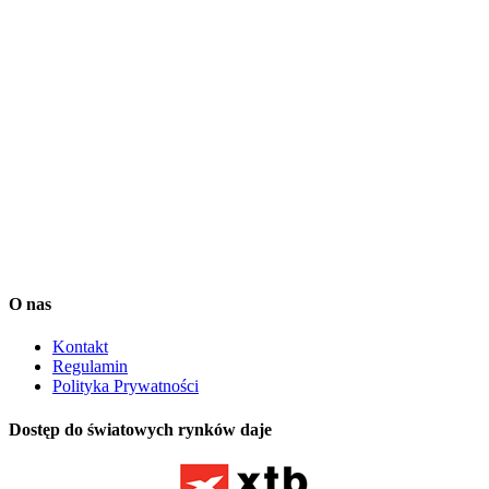
instrumentach finansowych ani jakiejkolwiek innej działalności
maklerskiej określonej w Ustawie o Obrocie Instrumentami
Finansowymi (Dz.U. 2005 nr 183 poz. 1538). Informacje
zamieszczane przez Investio sp. z o. o. na stronach serwisu
squaber.com mają charakter rekomendacji wystawionej na zasadach
opisanych w tym pliku. Przy podejmowaniu decyzji inwestycyjnych
Użytkownik Serwisu Squaber powinien kierować się własnym
osądem. Transakcje dokonywane przez Użytkownika Serwisu
Squaber uważa się za jego własne, niezależne decyzje. Treści
dostępne w Serwisie Squaber zostały przygotowane z należytą
starannością i w oparciu o najlepszą wiedzę ich autorów lecz mają
one jedynie charakter informacyjny.
Dane dostarcza Notoria SA oraz IEX Trading. Są one opóźnione o
co najmniej 15 minut.
O nas
Kontakt
Regulamin
Polityka Prywatności
Dostęp do światowych rynków daje