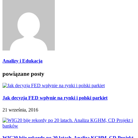
Analizy i Edukacja
powiązane posty
Jak decyzja FED wpłynie na rynki i polski parkiet
21 września, 2016
WIG20 bije rekordy po 20 latach. Analiza KGHM, CD Projekt