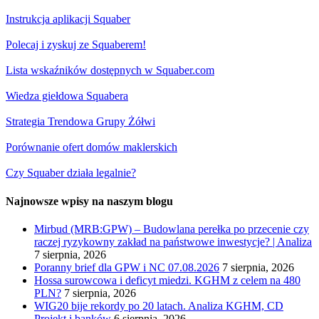
Instrukcja aplikacji Squaber
Polecaj i zyskuj ze Squaberem!
Lista wskaźników dostępnych w Squaber.com
Wiedza giełdowa Squabera
Strategia Trendowa Grupy Żółwi
Porównanie ofert domów maklerskich
Czy Squaber działa legalnie?
Najnowsze wpisy na naszym blogu
Mirbud (MRB:GPW) – Budowlana perełka po przecenie czy
raczej ryzykowny zakład na państwowe inwestycje? | Analiza
7 sierpnia, 2026
Poranny brief dla GPW i NC 07.08.2026
7 sierpnia, 2026
Hossa surowcowa i deficyt miedzi. KGHM z celem na 480
PLN?
7 sierpnia, 2026
WIG20 bije rekordy po 20 latach. Analiza KGHM, CD
Projekt i banków
6 sierpnia, 2026