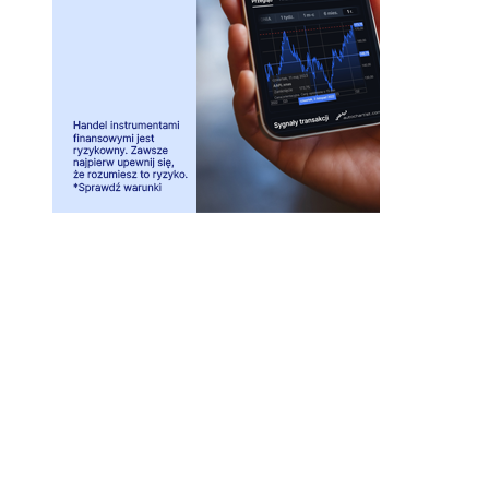
Investio sp. z o.o. ul. Wielicka 16, 44-103 Gliwice
biuro@investio.pl
+48 695 746 408
NIP 6751476261, REGON 122572615, KRS 0000439216
Kapitał zakładowy: 140 901zł, w pełni opłacony
Użytkownik Serwisu Squaber jest świadomy, że Investio sp z o, o,
nie wykonuje działalności maklerskiej składającej się z doradztwa
inwestycyjnego, zarządzania portfelem w skład którego wchodzi
jeden lub więcej instrumentów finansowych czy też
przygotowywaniem rekomendacji dotyczących transakcji na