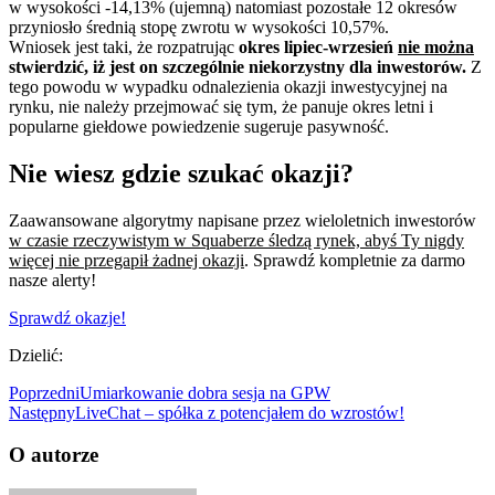
w wysokości -14,13% (ujemną) natomiast pozostałe 12 okresów
przyniosło średnią stopę zwrotu w wysokości 10,57%.
Wniosek jest taki, że rozpatrując
okres lipiec-wrzesień
nie można
stwierdzić, iż jest on szczególnie niekorzystny dla inwestorów.
Z
tego powodu w wypadku odnalezienia okazji inwestycyjnej na
rynku, nie należy przejmować się tym, że panuje okres letni i
popularne giełdowe powiedzenie sugeruje pasywność.
Nie wiesz gdzie szukać okazji?
Zaawansowane algorytmy napisane przez wieloletnich inwestorów
w czasie rzeczywistym w Squaberze śledzą rynek, abyś Ty nigdy
więcej nie przegapił żadnej okazji
. Sprawdź kompletnie za darmo
nasze alerty!
Sprawdź okazje!
Dzielić:
Poprzedni
Umiarkowanie dobra sesja na GPW
Następny
LiveChat – spółka z potencjałem do wzrostów!
O autorze