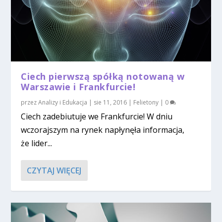
Ciech pierwszą spółką notowaną w
Warszawie i Frankfurcie!
przez
Analizy i Edukacja
|
sie 11, 2016
|
Felietony
|
0
Ciech zadebiutuje we Frankfurcie! W dniu
wczorajszym na rynek napłynęła informacja,
że lider...
CZYTAJ WIĘCEJ