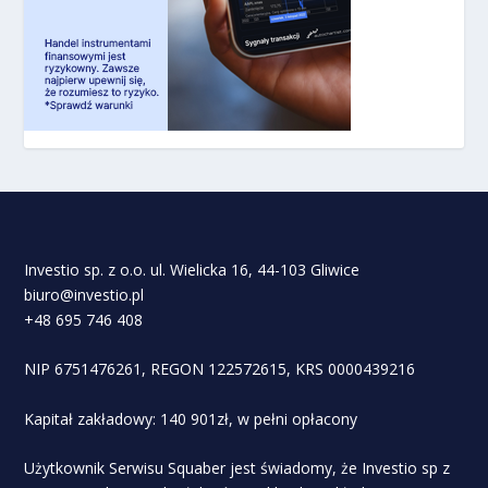
Investio sp. z o.o. ul. Wielicka 16, 44-103 Gliwice
biuro@investio.pl
+48 695 746 408
NIP 6751476261, REGON 122572615, KRS 0000439216
Kapitał zakładowy: 140 901zł, w pełni opłacony
Użytkownik Serwisu Squaber jest świadomy, że Investio sp z