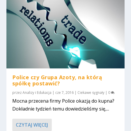
Police czy Grupa Azoty, na którą
spółkę postawić?
przez
Analizy i Edukacja
|
cze 7, 2016
|
Ciekawe sygnały
|
0
Mocna przecena firmy Police okazją do kupna?
Dokładnie tydzień temu dowiedzieliśmy się,...
CZYTAJ WIĘCEJ