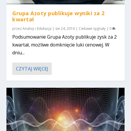
Grupa Azoty publikuje wyniki za 2
kwartał
przez
Analizy i Edukacja
|
sie 24, 2016
|
Ciekawe sygnały
|
0
Podsumowanie Grupa Azoty publikuje zysk za 2
kwartał, możliwe domknięcie luki cenowej. W
dniu...
CZYTAJ WIĘCEJ