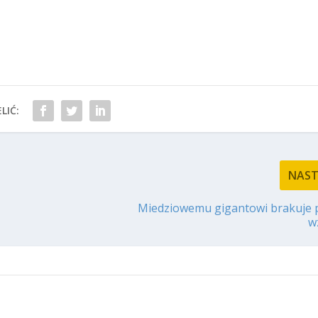
LIĆ:
NAS
Miedziowemu gigantowi brakuje 
w