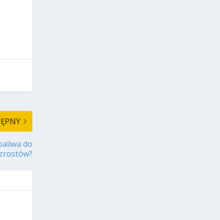
TĘPNY
paliwa do
zrostów?