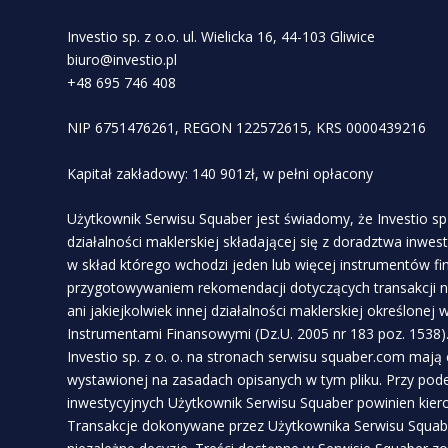
Investio sp. z o.o. ul. Wielicka 16, 44-103 Gliwice
biuro@investio.pl
+48 695 746 408
NIP 6751476261, REGON 122572615, KRS 0000439216
Kapitał zakładowy: 140 901zł, w pełni opłacony
Użytkownik Serwisu Squaber jest świadomy, że Investio sp 
działalności maklerskiej składającej się z doradztwa inwe
w skład którego wchodzi jeden lub więcej instrumentów f
przygotowywaniem rekomendacji dotyczących transakcji n
ani jakiejkolwiek innej działalności maklerskiej określonej
Instrumentami Finansowymi (Dz.U. 2005 nr 183 poz. 1538)
Investio sp. z o. o. na stronach serwisu squaber.com mają
wystawionej na zasadach opisanych w tym pliku. Przy pod
inwestycyjnych Użytkownik Serwisu Squaber powinien kie
Transakcje dokonywane przez Użytkownika Serwisu Squabe