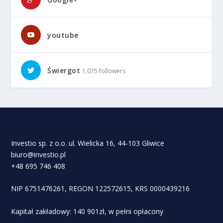
youtube
Świergot
1,075 followers
Investio sp. z o.o. ul. Wielicka 16, 44-103 Gliwice
biuro@investio.pl
+48 695 746 408
NIP 6751476261, REGON 122572615, KRS 0000439216
Kapitał zakładowy: 140 901zł, w pełni opłacony