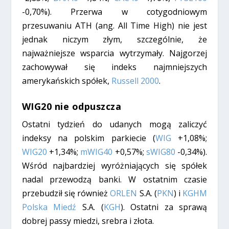
-0,70%). Przerwa w cotygodniowym
przesuwaniu ATH (ang. All Time High) nie jest
jednak niczym złym, szczególnie, że
najważniejsze wsparcia wytrzymały. Najgorzej
zachowywał się indeks najmniejszych
amerykańskich spółek,
Russell 2000
.
WIG20 nie odpuszcza
Ostatni tydzień do udanych mogą zaliczyć
indeksy na polskim parkiecie (
WIG
+1,08%;
WIG20
+1,34%;
mWIG40
+0,57%;
sWIG80
-0,34%).
Wśród najbardziej wyróżniających się spółek
nadal przewodzą banki. W ostatnim czasie
przebudził się również
ORLEN
S.A. (
PKN
) i
KGHM
Polska Miedź
S.A. (
KGH
). Ostatni za sprawą
dobrej passy miedzi, srebra i złota.