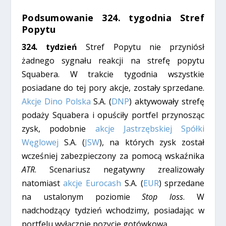
Podsumowanie 324. tygodnia Stref
Popytu
324. tydzień
Stref Popytu nie przyniósł
żadnego sygnału reakcji na strefę popytu
Squabera. W trakcie tygodnia wszystkie
posiadane do tej pory akcje, zostały sprzedane.
Akcje Dino Polska
S.A. (
DNP
) aktywowały strefę
podaży Squabera i opuściły portfel przynosząc
zysk, podobnie
akcje Jastrzębskiej Spółki
Węglowej
S.A. (
JSW
), na których zysk został
wcześniej zabezpieczony za pomocą wskaźnika
ATR
. Scenariusz negatywny zrealizowały
natomiast
akcje Eurocash
S.A. (
EUR
) sprzedane
na ustalonym poziomie
Stop loss
. W
nadchodzący tydzień wchodzimy, posiadając w
portfelu wyłącznie pozycję gotówkową.