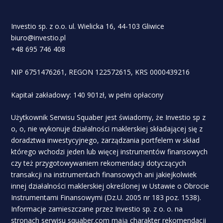
Investio sp. z o.o. ul. Wielicka 16, 44-103 Gliwice
biuro@investio.pl
+48 695 746 408
NIP 6751476261, REGON 122572615, KRS 0000439216
Kapitał zakładowy: 140 901zł, w pełni opłacony
Użytkownik Serwisu Squaber jest świadomy, że Investio sp z
o, o, nie wykonuje działalności maklerskiej składającej się z
doradztwa inwestycyjnego, zarządzania portfelem w skład
którego wchodzi jeden lub więcej instrumentów finansowych
czy też przygotowywaniem rekomendacji dotyczących
transakcji na instrumentach finansowych ani jakiejkolwiek
innej działalności maklerskiej określonej w Ustawie o Obrocie
Instrumentami Finansowymi (Dz.U. 2005 nr 183 poz. 1538).
Informacje zamieszczane przez Investio sp. z o. o. na
stronach serwisu squaber.com mają charakter rekomendacji