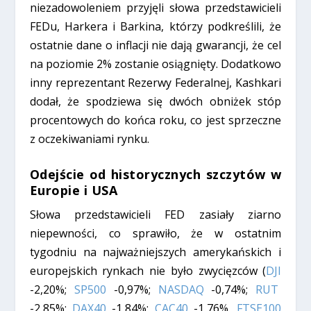
niezadowoleniem przyjęli słowa przedstawicieli
FEDu, Harkera i Barkina, którzy podkreślili, że
ostatnie dane o inflacji nie dają gwarancji, że cel
na poziomie 2% zostanie osiągnięty. Dodatkowo
inny reprezentant Rezerwy Federalnej, Kashkari
dodał, że spodziewa się dwóch obniżek stóp
procentowych do końca roku, co jest sprzeczne
z oczekiwaniami rynku.
Odejście od historycznych szczytów w
Europie i USA
Słowa przedstawicieli FED zasiały ziarno
niepewności, co sprawiło, że w ostatnim
tygodniu na najważniejszych amerykańskich i
europejskich rynkach nie było zwycięzców (
DJI
-2,20%;
SP500
-0,97%;
NASDAQ
-0,74%;
RUT
-2,85%;
DAX40
-1,84%;
CAC40
-1,76%,
FTSE100