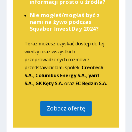
informacji prosto u źródła?
Nie mogłeś/mogłaś być z
nami na żywo podczas
Squaber InvestDay 2024?
Teraz możesz uzyskać dostęp do tej
wiedzy oraz wszystkich
przeprowadzonych rozmów z
przedstawicielami spółek:
Creotech
S.A., Columbus Energy S.A., yarrl
S.A., GK Kęty S.A.
oraz
EC Będzin S.A.
Zobacz ofertę