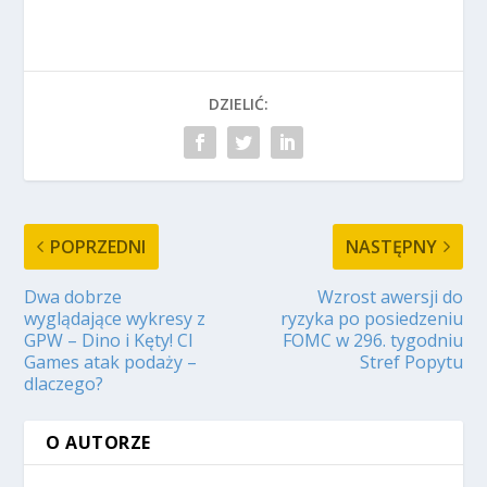
DZIELIĆ:
POPRZEDNI
NASTĘPNY
Dwa dobrze
Wzrost awersji do
wyglądające wykresy z
ryzyka po posiedzeniu
GPW – Dino i Kęty! CI
FOMC w 296. tygodniu
Games atak podaży –
Stref Popytu
dlaczego?
O AUTORZE