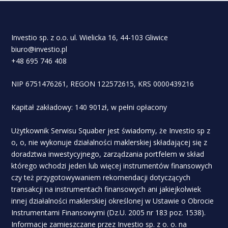
Investio sp. z o.o. ul. Wielicka 16, 44-103 Gliwice
biuro@investio.pl
+48 695 746 408
NIP 6751476261, REGON 122572615, KRS 0000439216
Kapitał zakładowy: 140 901zł, w pełni opłacony
Użytkownik Serwisu Squaber jest świadomy, że Investio sp z
o, o, nie wykonuje działalności maklerskiej składającej się z
doradztwa inwestycyjnego, zarządzania portfelem w skład
którego wchodzi jeden lub więcej instrumentów finansowych
czy też przygotowywaniem rekomendacji dotyczących
transakcji na instrumentach finansowych ani jakiejkolwiek
innej działalności maklerskiej określonej w Ustawie o Obrocie
Instrumentami Finansowymi (Dz.U. 2005 nr 183 poz. 1538).
Informacje zamieszczane przez Investio sp. z o. o. na