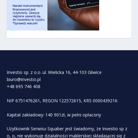
Investio sp. z o.o. ul. Wielicka 16, 44-103 Gliwice
biuro@investio.pl
+48 695 746 408
NIP 6751476261, REGON 122572615, KRS 0000439216
Kapitał zakładowy: 140 901zł, w pełni opłacony
Użytkownik Serwisu Squaber jest świadomy, że Investio sp z
o, o, nie wykonuje działalności maklerskiej składającej się z