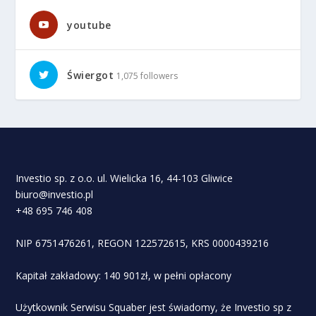
youtube
Świergot
1,075 followers
Investio sp. z o.o. ul. Wielicka 16, 44-103 Gliwice
biuro@investio.pl
+48 695 746 408
NIP 6751476261, REGON 122572615, KRS 0000439216
Kapitał zakładowy: 140 901zł, w pełni opłacony
Użytkownik Serwisu Squaber jest świadomy, że Investio sp z