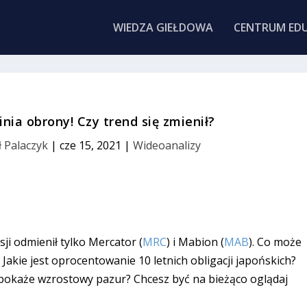
WIEDZA GIEŁDOWA
CENTRUM EDU
inia obrony! Czy trend się zmienił?
 Palaczyk
|
cze 15, 2021
|
Wideoanalizy
ji odmienił tylko Mercator (
MRC
) i Mabion (
MAB
). Co może
Jakie jest oprocentowanie 10 letnich obligacji japońskich?
 pokaże wzrostowy pazur? Chcesz być na bieżąco oglądaj