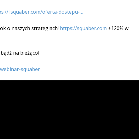
ps://l.squaber.com/oferta-dostepu-…
ook o naszych strategiach!
https://squaber.com
+120% w
 bądź na bieżąco!
ly/webinar-squaber