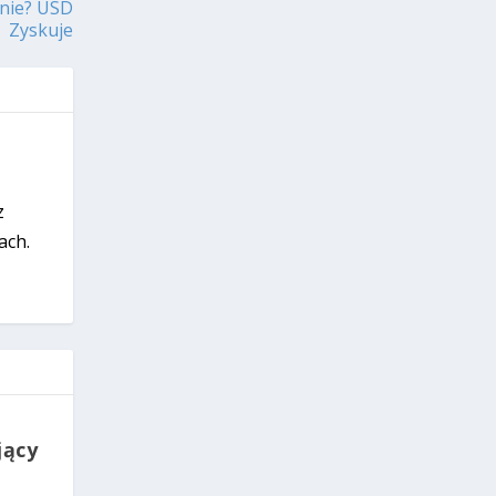
knie? USD
Zyskuje
z
ach.
jący