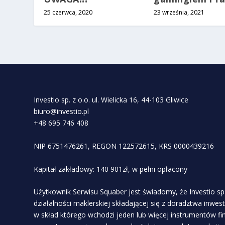
25 czerwca, 2020
23 września, 2021
Investio sp. z o.o. ul. Wielicka 16, 44-103 Gliwice
biuro@investio.pl
+48 695 746 408
NIP 6751476261, REGON 122572615, KRS 0000439216
Kapitał zakładowy: 140 901zł, w pełni opłacony
Użytkownik Serwisu Squaber jest świadomy, że Investio sp 
działalności maklerskiej składającej się z doradztwa inwe
w skład którego wchodzi jeden lub więcej instrumentów f