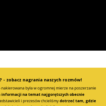
? - zobacz nagrania naszych rozmów!
4 nakierowana była w ogromnej mierze na poszerzanie
 informacji na temat najgorętszych obecnie
edstawicieli i prezesów chcieliśmy
dotrzeć tam, gdzie