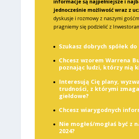
informacje są najpełniejsze i najb
jednocześnie możliwość wraz z uc
dyskusje i rozmowy z naszymi gośćm
pragniemy się podzielić z Inwestora
Szukasz dobrych spółek do
Chcesz wzorem Warrena Buf
poznając ludzi, którzy nią 
Interesują Cię plany, wyzw
trudności, z którymi zmaga
giełdowe?
Chcesz wiarygodnych inform
Nie mogłeś/mogłaś być z n
2024?