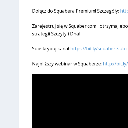
Dołącz do Squabera Premium! Szczegóły:
htt
Zarejestruj się w Squaber.com i otrzymaj eb
strategii Szczyty i Dna!
Subskrybuj kanał
https://bit.ly/squaber-sub
i
Najbliższy webinar w Squaberze:
http://bit.