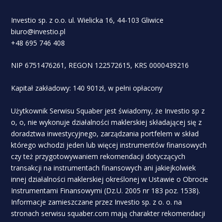
Investio sp. z o.o. ul. Wielicka 16, 44-103 Gliwice
biuro@investio.pl
+48 695 746 408
NIP 6751476261, REGON 122572615, KRS 0000439216
Kapitał zakładowy: 140 901zł, w pełni opłacony
Użytkownik Serwisu Squaber jest świadomy, że Investio sp z
o, o, nie wykonuje działalności maklerskiej składającej się z
doradztwa inwestycyjnego, zarządzania portfelem w skład
którego wchodzi jeden lub więcej instrumentów finansowych
czy też przygotowywaniem rekomendacji dotyczących
transakcji na instrumentach finansowych ani jakiejkolwiek
innej działalności maklerskiej określonej w Ustawie o Obrocie
Instrumentami Finansowymi (Dz.U. 2005 nr 183 poz. 1538).
Informacje zamieszczane przez Investio sp. z o. o. na
stronach serwisu squaber.com mają charakter rekomendacji