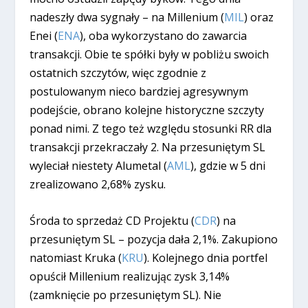
nadeszły dwa sygnały – na Millenium (
MIL
) oraz
Enei (
ENA
), oba wykorzystano do zawarcia
transakcji. Obie te spółki były w pobliżu swoich
ostatnich szczytów, więc zgodnie z
postulowanym nieco bardziej agresywnym
podejście, obrano kolejne historyczne szczyty
ponad nimi. Z tego też względu stosunki RR dla
transakcji przekraczały 2. Na przesuniętym SL
wyleciał niestety Alumetal (
AML
), gdzie w 5 dni
zrealizowano 2,68% zysku.
Środa to sprzedaż CD Projektu (
CDR
) na
przesuniętym SL – pozycja dała 2,1%. Zakupiono
natomiast Kruka (
KRU
). Kolejnego dnia portfel
opuścił Millenium realizując zysk 3,14%
(zamknięcie po przesuniętym SL). Nie