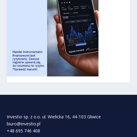
Investio sp. z o.o. ul. Wielicka 16, 44-103 Gliwice
biuro@investio.pl
+48 695 746 408