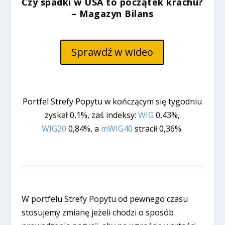
Czy spadki w USA to początek krachu?
– Magazyn Bilans
Sprawdź w wideo
Portfel Strefy Popytu w kończącym się tygodniu
zyskał 0,1%, zaś indeksy:
WIG
0,43%,
WIG20
0,84%, a
mWIG40
stracił 0,36%.
W portfelu Strefy Popytu od pewnego czasu
stosujemy zmianę jeżeli chodzi o sposób