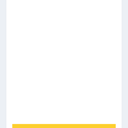
%
%
%
%