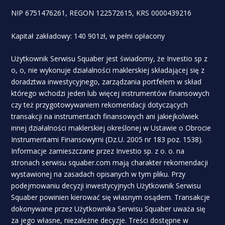
NIP 6751476261, REGON 122572615, KRS 0000439216
Kapitał zakładowy: 140 901zł, w pełni opłacony
Użytkownik Serwisu Squaber jest świadomy, że Investio sp z
o, o, nie wykonuje działalności maklerskiej składającej się z
doradztwa inwestycyjnego, zarządzania portfelem w skład
którego wchodzi jeden lub więcej instrumentów finansowych
czy też przygotowywaniem rekomendacji dotyczących
transakcji na instrumentach finansowych ani jakiejkolwiek
innej działalności maklerskiej określonej w Ustawie o Obrocie
Instrumentami Finansowymi (Dz.U. 2005 nr 183 poz. 1538).
Informacje zamieszczane przez Investio sp. z o. o. na
stronach serwisu squaber.com mają charakter rekomendacji
wystawionej na zasadach opisanych w tym pliku. Przy
podejmowaniu decyzji inwestycyjnych Użytkownik Serwisu
Squaber powinien kierować się własnym osądem. Transakcje
dokonywane przez Użytkownika Serwisu Squaber uważa się
za jego własne, niezależne decyzje. Treści dostępne w