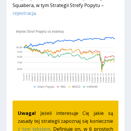
Squabera, w tym Strategii Strefy Popytu –
rejestracja
.
Uwaga!
Jeżeli interesuje Cię jakie są
zasady tej strategii zapoznaj się koniecznie
z tym tekstem
. Definiuje on, w 6 prostych