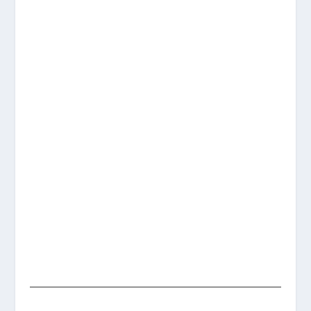
%
%
%
%