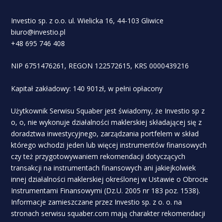
Investio sp. z o.o. ul. Wielicka 16, 44-103 Gliwice
biuro@investio.pl
+48 695 746 408
NIP 6751476261, REGON 122572615, KRS 0000439216
Kapitał zakładowy: 140 901zł, w pełni opłacony
Użytkownik Serwisu Squaber jest świadomy, że Investio sp z
o, o, nie wykonuje działalności maklerskiej składającej się z
doradztwa inwestycyjnego, zarządzania portfelem w skład
którego wchodzi jeden lub więcej instrumentów finansowych
czy też przygotowywaniem rekomendacji dotyczących
transakcji na instrumentach finansowych ani jakiejkolwiek
innej działalności maklerskiej określonej w Ustawie o Obrocie
Instrumentami Finansowymi (Dz.U. 2005 nr 183 poz. 1538).
Informacje zamieszczane przez Investio sp. z o. o. na
stronach serwisu squaber.com mają charakter rekomendacji