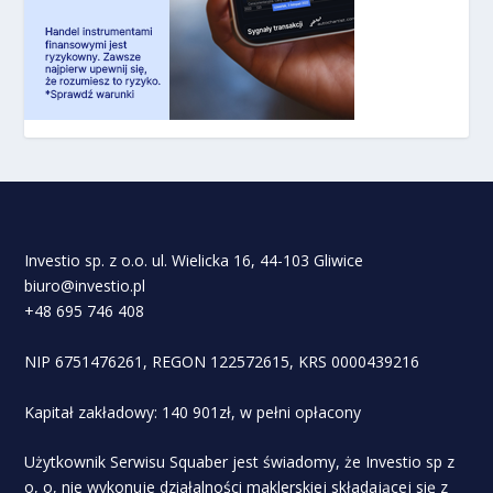
Investio sp. z o.o. ul. Wielicka 16, 44-103 Gliwice
biuro@investio.pl
+48 695 746 408
NIP 6751476261, REGON 122572615, KRS 0000439216
Kapitał zakładowy: 140 901zł, w pełni opłacony
Użytkownik Serwisu Squaber jest świadomy, że Investio sp z
o, o, nie wykonuje działalności maklerskiej składającej się z