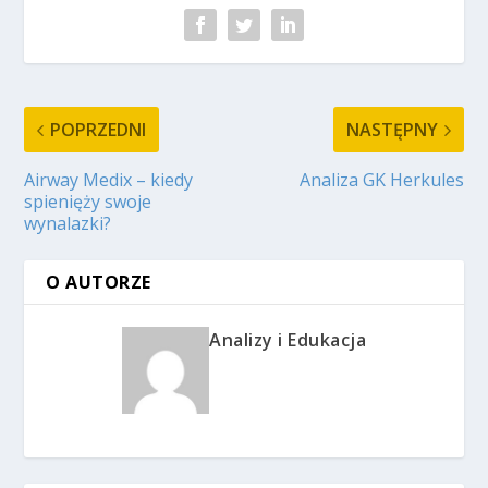
POPRZEDNI
NASTĘPNY
Airway Medix – kiedy
Analiza GK Herkules
spienięży swoje
wynalazki?
O AUTORZE
Analizy i Edukacja