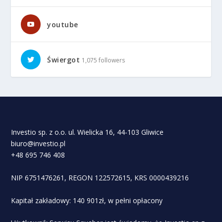
youtube
Świergot
1,075 followers
Investio sp. z o.o. ul. Wielicka 16, 44-103 Gliwice
biuro@investio.pl
+48 695 746 408
NIP 6751476261, REGON 122572615, KRS 0000439216
Kapitał zakładowy: 140 901zł, w pełni opłacony