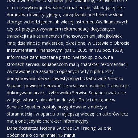
Użytkownik Serwisu Squaber jest świadomy, że Investio sp z
o, o, nie wykonuje działalności maklerskiej składającej się z
doradztwa inwestycyjnego, zarządzania portfelem w skład
którego wchodzi jeden lub więcej instrumentów finansowych
czy też przygotowywaniem rekomendacji dotyczących
transakcji na instrumentach finansowych ani jakiejkolwiek
innej działalności maklerskiej określonej w Ustawie o Obrocie
Instrumentami Finansowymi (Dz.U. 2005 nr 183 poz. 1538).
Informacje zamieszczane przez Investio sp. z o. o. na
stronach serwisu squaber.com mają charakter rekomendacji
wystawionej na zasadach opisanych w tym pliku. Przy
podejmowaniu decyzji inwestycyjnych Użytkownik Serwisu
Squaber powinien kierować się własnym osądem. Transakcje
dokonywane przez Użytkownika Serwisu Squaber uważa się
za jego własne, niezależne decyzje. Treści dostępne w
Serwisie Squaber zostały przygotowane z należytą
starannością i w oparciu o najlepszą wiedzę ich autorów lecz
mają one jedynie charakter informacyjny.
Dane dostarcza Notoria SA oraz IEX Trading. Są one
opóźnione o co najmniej 15 minut.