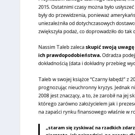
2015. Ostatnimi czasy można było usłyszeć
były do przewidzenia, ponieważ amerykańsk
uniezależniła od dotychczasowych dostawc
zwiększyła podaż, co doprowadziło do tak
Nassim Taleb zaleca
skupić swoją uwagę 
ich prawdopodobieństwa.
Odradza podejm
dokładnością (data i dokładny przebieg wyd
Taleb w swojej książce “Czarny łabędź” z 2
prognozując nieuchronny kryzys. Jednak ni
2008 jest znaczący, a to, że zarobił na jej
którego zarówno założycielem jak i preze
na zapaści rynku finansowego właśnie w ro
„staram się zyskiwać na rzadkich zdarz
nieczęsto, jak najrzadziej, po prostu dl