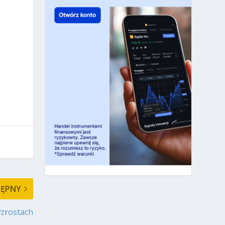
TĘPNY
wzrostach