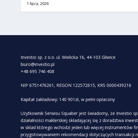
1 lipca, 2026
Investio sp. z o.o. ul. Wielicka 16, 44-103 Gliwice
biuro@investio.pl
+48 695 746 408
NIP 6751476261, REGON 122572615, KRS 0000439216
Kapitał zakładowy: 140 901zł, w pełni opłacony
Użytkownik Serwisu Squaber jest świadomy, że Investio sp 
działalności maklerskiej składającej się z doradztwa inwe
w skład którego wchodzi jeden lub więcej instrumentów f
przygotowywaniem rekomendacji dotyczących transakcji n