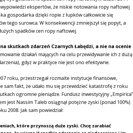
 wypowiedzi ekspertów, że niskie notowania ropy naftowej
a gospodarka dzięki ropie z łupków całkowicie się
ów tego surowca. W konsekwencji zmniejszył się popyt, a
 dużych spadków cen ropy naftowej.
na skutkach zdarzeń Czarnych Łabędzi, a nie na ocenie
owanie działań mających na celu przewidywanie ich z dużą
arzenia), gdyż w praktyce nie jest ono efektywne.
007 roku, przestrzegał rozmaite instytucje finansowe,
e sam fakt, że udało mu się przewidzieć katastrofę z roku
 skutkach ogromne pieniądze. Fundusz inwestycyjny „Empirica”
sem jest Nassim Taleb osiągnął potężne zyski (ponad 100%)
ku 2008. Jak sam powiedział:
eniach, które przynoszą duże zyski. Chcę zarabiać
atego, że wierzę iż rzadkie zdarzenia są niedoceniane i im