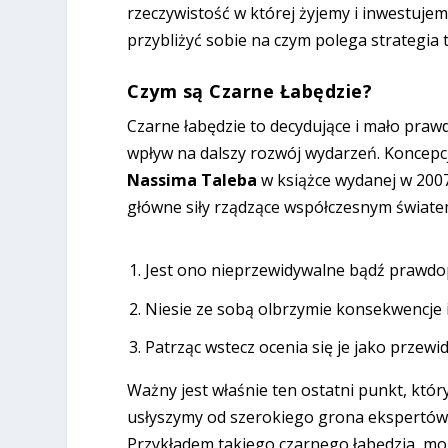
rzeczywistość w której żyjemy i inwestuje
przybliżyć sobie na czym polega strategia 
Czym są Czarne Łabędzie?
Czarne łabędzie to decydujące i mało pra
wpływ na dalszy rozwój wydarzeń. Koncepc
Nassima Taleba
w książce wydanej w 200
główne siły rządzące współczesnym światem
Jest ono nieprzewidywalne bądź prawdop
Niesie ze sobą olbrzymie konsekwencje i
Patrząc wstecz ocenia się je jako przewi
Ważny jest właśnie ten ostatni punkt, któ
usłyszymy od szerokiego grona ekspertów,
Przykładem takiego czarnego łabędzia, mo