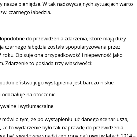
my nasze pieniądze. W tak nadzwyczajnych sytuacjach warto
tzw. czarnego łabędzia.
wdopodobne do przewidzenia zdarzenia, które mają duży
ja czarnego łabędzia została spopularyzowana przez
7 roku. Opisuje ona przypadkowość i niepewność jako
. Zdarzenie to posiada trzy właściwości:
odobieństwo jego wystąpienia jest bardzo niskie.
 oddziałuje na otoczenie.
dywalne i wytłumaczalne.
ry mówi o tym, że po wystąpieniu już danego scenariusza,
 że to wydarzenie było tak naprawdę do przewidzenia.
gą być gwałtowne spadki cen ropy naftowej w latach 2014 –