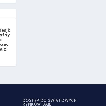
esji:
ważny
a
bow,
a z
DOSTĘP DO ŚWIATOWYCH
RYNKÓW DAJE