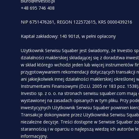
biuro@investio.pl
+48 695 746 408
NIP 6751476261, REGON 122572615, KRS 0000439216
Kapitał zakładowy: 140 901zł, w pełni opłacony
Użytkownik Serwisu Squaber jest świadomy, że Investio sp 
działalności maklerskiej składającej się z doradztwa inwe
w skład którego wchodzi jeden lub więcej instrumentów f
przygotowywaniem rekomendacji dotyczących transakcji n
ani jakiejkolwiek innej działalności maklerskiej określonej
Instrumentami Finansowymi (Dz.U. 2005 nr 183 poz. 1538)
Investio sp. z o. o. na stronach serwisu squaber.com mają
wystawionej na zasadach opisanych w tym pliku. Przy pod
inwestycyjnych Użytkownik Serwisu Squaber powinien kie
Transakcje dokonywane przez Użytkownika Serwisu Squabe
niezależne decyzje. Treści dostępne w Serwisie Squaber z
starannością i w oparciu o najlepszą wiedzę ich autorów l
informacyjny.