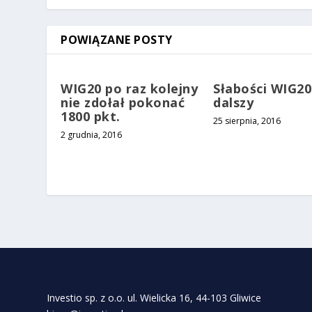
POWIĄZANE POSTY
WIG20 po raz kolejny
Słabości WIG20
nie zdołał pokonać
dalszy
1800 pkt.
25 sierpnia, 2016
2 grudnia, 2016
Investio sp. z o.o. ul. Wielicka 16, 44-103 Gliwice