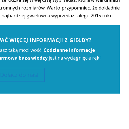
przerodziła się w większą wyprzedaż, która w warunkach
ogromnych rozmiarów. Warto przypomnieć, że dokładnie
 i najbardziej gwałtowna wyprzedaż całego 2015 roku.
Ć WIĘCEJ INFORMACJI Z GIEŁDY?
asz taką możliwość.
Codzienne informacje
darmowa baza wiedzy
jest na wyciągnięcie ręki.
Dołącz do nas!