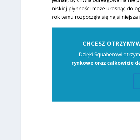
jednak, by chwila odreagowania nie 
niskiej płynności może urosnąć do 
rok temu rozpoczęła się najsilniejsza
CHCESZ OTRZYMYWA
Dzięki Squaberowi otrzym
rynkowe oraz całkowicie 