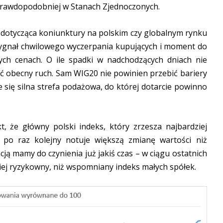
jprawdopodobniej w Stanach Zjednoczonych.
 dotycząca koniunktury na polskim czy globalnym rynku
 sygnał chwilowego wyczerpania kupujących i moment do
nych cenach. O ile spadki w nadchodzących dniach nie
wać obecny ruch. Sam WIG20 nie powinien przebić bariery
e się silna strefa podażowa, do której dotarcie powinno
, że główny polski indeks, który zrzesza najbardziej
e, po raz kolejny notuje większą zmianę wartości niż
ją mamy do czynienia już jakiś czas – w ciągu ostatnich
iej ryzykowny, niż wspomniany indeks małych spółek.