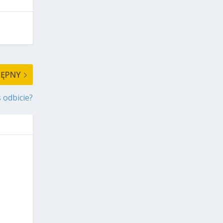
TĘPNY
 odbicie?