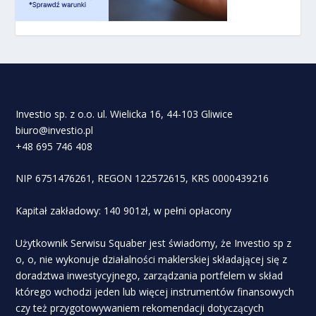
Investio sp. z o.o. ul. Wielicka 16, 44-103 Gliwice
biuro@investio.pl
+48 695 746 408
NIP 6751476261, REGON 122572615, KRS 0000439216
Kapitał zakładowy: 140 901zł, w pełni opłacony
Użytkownik Serwisu Squaber jest świadomy, że Investio sp z
o, o, nie wykonuje działalności maklerskiej składającej się z
doradztwa inwestycyjnego, zarządzania portfelem w skład
którego wchodzi jeden lub więcej instrumentów finansowych
czy też przygotowywaniem rekomendacji dotyczących