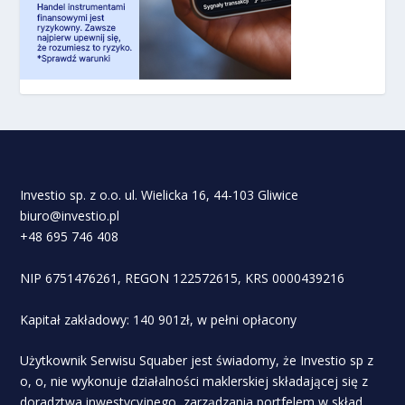
Investio sp. z o.o. ul. Wielicka 16, 44-103 Gliwice
biuro@investio.pl
+48 695 746 408
NIP 6751476261, REGON 122572615, KRS 0000439216
Kapitał zakładowy: 140 901zł, w pełni opłacony
Użytkownik Serwisu Squaber jest świadomy, że Investio sp z
o, o, nie wykonuje działalności maklerskiej składającej się z
doradztwa inwestycyjnego, zarządzania portfelem w skład