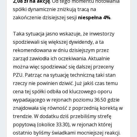
2,08 zł na akcję
. Od tego momentu notowania
spółki dynamicznie zniżkują tracą na
zakończenie dzisiejszej sesji
niespełna 4%
.
Taka sytuacja jasno wskazuje, że inwestorzy
spodziewali się większej dywidendy, a ta
rekomendowana w dniu dzisiejszym przez
zarząd zawiodła ich oczekiwania. Aktualnie
można więc spodziewać się dalszej przeceny
PZU. Patrząc na sytuację techniczną taki stan
rzeczy nie powinien dziwić. Już jakiś czas temu
cena tej spółki odbiła od kluczowego oporu
wypadającego w rejonach poziomu 36.50 gdzie
znajdowała się równość z poprzednią korektą w
trendzie. W dodatku dziś przebiliśmy strefę
popytową (okolice 33.30), w rejonach której
ostatnio byliśmy świadkami mocniejszej reakcji.