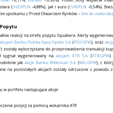
IG40
+0,11%;
sWIG80
+0,90%). Polski złoty wspierał inde
dolara
(
USD/PLN
-4,88%), jak i euro (
EUR/PLN
-0,54%). Bież
atnim spotkaniu z Przed Otwarciem Rynków –
link do materiału
 Popytu
nałów reakcji na strefę popytu Squabera. Alerty wygenerow
akcjach Banku Polska Kasa Opieki S.A.
(
PEO:GPW
), oraz
akcj
W
) zostały wykorzystane do przeprowadzenia transakcji kup
ał sygnał wygenerowany na
akcjach XTB S.A.
(
XTB:GPW
)
podobnie jak
akcje Banku Millenium S.A.
(
MIL:GPW
), z któr
ane na pozostałych akcjach zostały odrzucone z powodu z
 w portfelu następujące akcje:
ieczenie pozycji za pomocą wskaźnika
ATR