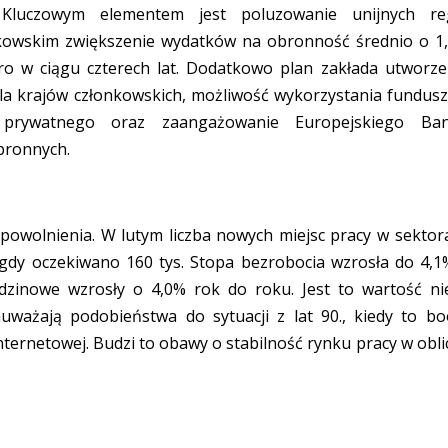
. Kluczowym elementem jest poluzowanie unijnych re
kowskim zwiększenie wydatków na obronność średnio o 1
ro w ciągu czterech lat. Dodatkowo plan zakłada utworze
la krajów członkowskich, możliwość wykorzystania fundusz
ału prywatnego oraz zaangażowanie Europejskiego Ba
bronnych.
powolnienia. W lutym liczba nowych miejsc pracy w sektor
 gdy oczekiwano 160 tys. Stopa bezrobocia wzrosła do 4,1
dzinowe wzrosły o 4,0% rok do roku. Jest to wartość ni
uważają podobieństwa do sytuacji z lat 90., kiedy to b
nternetowej. Budzi to obawy o stabilność rynku pracy w obli