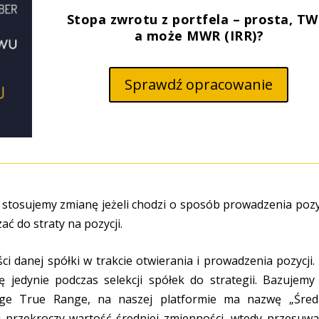
Stopa zwrotu z portfela – prosta, TW
a może MWR (IRR)?
Sprawdź opracowanie
stosujemy zmianę jeżeli chodzi o sposób prowadzenia pozyc
ać do straty na pozycji.
i danej spółki w trakcie otwierania i prowadzenia pozycji.
 jedynie podczas selekcji spółek do strategii. Bazujemy
age True Range, na naszej platformie ma nazwę „Śred
ji przekroczy wartość średniej zmienności, wtedy przesuw