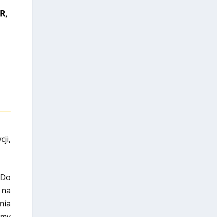
R,
ji,
 Do
 na
nia
amy