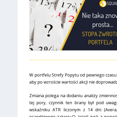
W portfelu Strefy Popytu od pewnego czasu 
aby po wzroście wartości akcji nie doprowadz
Zmiana polega na dodaniu analizy zmiennośc
tej pory, czynnik ten brany był pod uwagę
wskaźniku ATR liczonym z 14 dni (Aver
prawdziwego zakresu”). Jeżeli zysk z pozyc