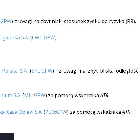
:GPW
) z uwagi na zbyt niski stosunek zysku do ryzyka (RR).
ogdanka S.A.
(
LWB:GPW
)
Polska S.A.
(
SPL:GPW
) z uwagi na zbyt bliską odległość
nium S.A.
(
MIL:GPW
) za pomocą wskaźnika
ATR
.
a Kasa Opieki S.A.
(
PEO:GPW
) za pomocą wskaźnika
ATR
.