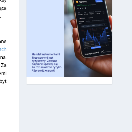
ksy
ąca
.
ane
ach
na.
. Za
ymi
byt