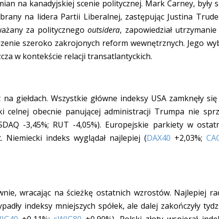
an na kanadyjskiej scenie politycznej. Mark Carney, były s
rany na lidera Partii Liberalnej, zastępując Justina Trude
uważany za politycznego
outsidera
, zapowiedział utrzymanie 
enie szeroko zakrojonych reform wewnętrznych. Jego wy
cza w kontekście relacji transatlantyckich.
a giełdach. Wszystkie główne indeksy USA zamknęły się
i celnej obecnie panującej administracji Trumpa nie sprz
ASDAQ -3,45%; RUT -4,05%). Europejskie parkiety w ostat
Niemiecki indeks wyglądał najlepiej (
DAX40
+2,03%;
CA
wnie, wracając na ścieżkę ostatnich wzrostów. Najlepiej rad
ypadły indeksy mniejszych spółek, ale dalej zakończyły tydz