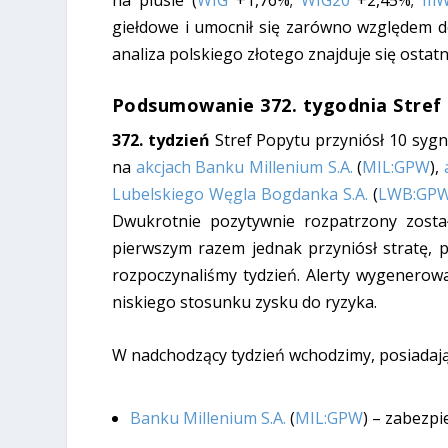
na plusie (
WIG
+1,76%;
WIG20
+2,45%;
mW
giełdowe i umocnił się zarówno względem 
analiza polskiego złotego znajduje się ost
Podsumowanie 372. tygodnia Stref
372. tydzień
Stref Popytu przyniósł 10 syg
na
akcjach Banku Millenium S.A.
(
MIL:GPW
),
Lubelskiego Węgla Bogdanka S.A.
(
LWB:GP
Dwukrotnie pozytywnie rozpatrzony zost
pierwszym razem jednak przyniósł stratę, 
rozpoczynaliśmy tydzień. Alerty wygenerow
niskiego stosunku zysku do ryzyka.
W nadchodzący tydzień wchodzimy, posiadając
Banku Millenium S.A.
(
MIL:GPW
) – zabezp