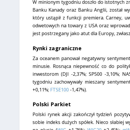
W minionym tygodniu doszło do istotnych zmi
Banku Kanady oraz Banku Anglii, został wyb
który ustąpił z funkcji premiera. Carney, 
odwetowych na towary z USA oraz wprowadz
jest postrzegany jako atut dla Europy, zwłasz
Rynki zagraniczne
Za oceanem panował negatywny sentyment n
minusie. Rosnąca niepewność co do polityk
inwestorom
(DJI -2,37%; SP500 -3,10%; N
tygodniu zachowywały mieszany sentyment. 
+0,11%;
FTSE100
-1,47%).
Polski Parkiet
Polski rynek akcji zakończył tydzień pozyty
sobie indeks dużych spółek. Nieco słabiej w