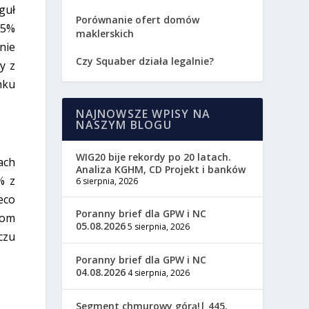
guł
Porównanie ofert domów
,5%
maklerskich
nie
Czy Squaber działa legalnie?
y z
nku
NAJNOWSZE WPISY NA
NASZYM BLOGU
WIG20 bije rekordy po 20 latach.
ach
Analiza KGHM, CD Projekt i banków
% z
6 sierpnia, 2026
eco
Poranny brief dla GPW i NC
oom
05.08.2026
5 sierpnia, 2026
czu
Poranny brief dla GPW i NC
04.08.2026
4 sierpnia, 2026
Segment chmurowy górą!| 445.