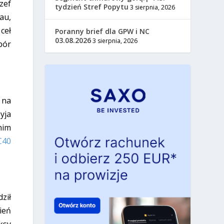
zef
tydzień Stref Popytu
3 sierpnia, 2026
au,
ceł
Poranny brief dla GPW i NC
03.08.2026
3 sierpnia, 2026
bór
 na
yja
nim
C40
ził
ień