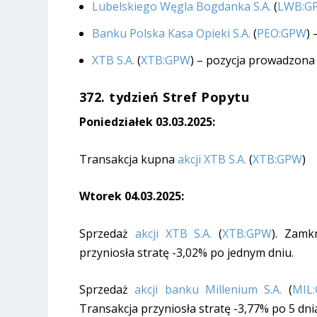
Lubelskiego Węgla Bogdanka S.A.
(
LWB:G
Banku Polska Kasa Opieki S.A.
(
PEO:GPW
) 
XTB S.A.
(
XTB:GPW
) – pozycja prowadzona
372. tydzień Stref Popytu
Poniedziałek 03.03.2025:
Transakcja kupna
akcji XTB S.A.
(
XTB:GPW
)
Wtorek 04.03.2025:
Sprzedaż
akcji XTB S.A.
(
XTB:GPW
). Zamk
przyniosła stratę -3,02% po jednym dniu.
Sprzedaż
akcji banku Millenium S.A.
(
MIL
Transakcja przyniosła stratę -3,77% po 5 dni