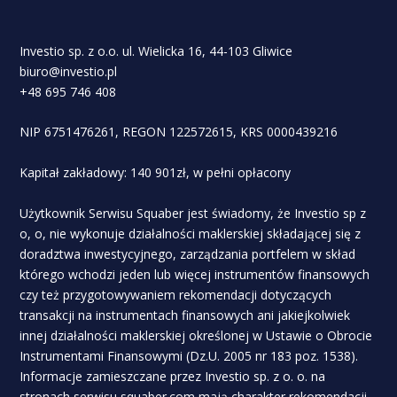
Investio sp. z o.o. ul. Wielicka 16, 44-103 Gliwice
biuro@investio.pl
+48 695 746 408
NIP 6751476261, REGON 122572615, KRS 0000439216
Kapitał zakładowy: 140 901zł, w pełni opłacony
Użytkownik Serwisu Squaber jest świadomy, że Investio sp z
o, o, nie wykonuje działalności maklerskiej składającej się z
doradztwa inwestycyjnego, zarządzania portfelem w skład
którego wchodzi jeden lub więcej instrumentów finansowych
czy też przygotowywaniem rekomendacji dotyczących
transakcji na instrumentach finansowych ani jakiejkolwiek
innej działalności maklerskiej określonej w Ustawie o Obrocie
Instrumentami Finansowymi (Dz.U. 2005 nr 183 poz. 1538).
Informacje zamieszczane przez Investio sp. z o. o. na
stronach serwisu squaber.com mają charakter rekomendacji