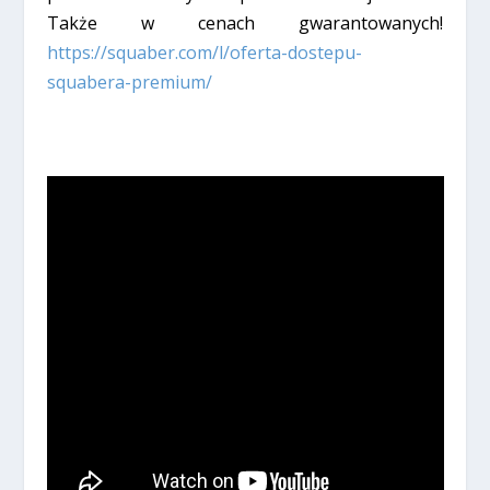
Także w cenach gwarantowanych!
https://squaber.com/l/oferta-dostepu-
squabera-premium/