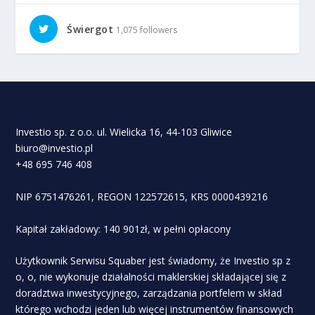
Świergot
1,075 followers
Investio sp. z o.o. ul. Wielicka 16, 44-103 Gliwice
biuro@investio.pl
+48 695 746 408
NIP 6751476261, REGON 122572615, KRS 0000439216
Kapitał zakładowy: 140 901zł, w pełni opłacony
Użytkownik Serwisu Squaber jest świadomy, że Investio sp z
o, o, nie wykonuje działalności maklerskiej składającej się z
doradztwa inwestycyjnego, zarządzania portfelem w skład
którego wchodzi jeden lub więcej instrumentów finansowych