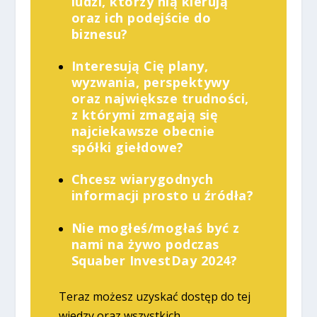
ludzi, którzy nią kierują
oraz ich podejście do
biznesu?
Interesują Cię plany,
wyzwania, perspektywy
oraz największe trudności,
z którymi zmagają się
najciekawsze obecnie
spółki giełdowe?
Chcesz wiarygodnych
informacji prosto u źródła?
Nie mogłeś/mogłaś być z
nami na żywo podczas
Squaber InvestDay 2024?
Teraz możesz uzyskać dostęp do tej
wiedzy oraz wszystkich