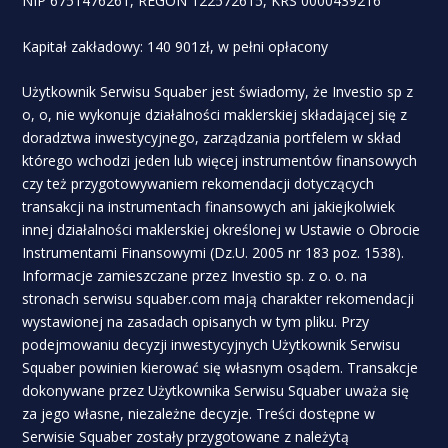
NIP 6751476261, REGON 122572615, KRS 0000439216
Kapitał zakładowy: 140 901zł, w pełni opłacony
Użytkownik Serwisu Squaber jest świadomy, że Investio sp z
o, o, nie wykonuje działalności maklerskiej składającej się z
doradztwa inwestycyjnego, zarządzania portfelem w skład
którego wchodzi jeden lub więcej instrumentów finansowych
czy też przygotowywaniem rekomendacji dotyczących
transakcji na instrumentach finansowych ani jakiejkolwiek
innej działalności maklerskiej określonej w Ustawie o Obrocie
Instrumentami Finansowymi (Dz.U. 2005 nr 183 poz. 1538).
Informacje zamieszczane przez Investio sp. z o. o. na
stronach serwisu squaber.com mają charakter rekomendacji
wystawionej na zasadach opisanych w tym pliku. Przy
podejmowaniu decyzji inwestycyjnych Użytkownik Serwisu
Squaber powinien kierować się własnym osądem. Transakcje
dokonywane przez Użytkownika Serwisu Squaber uważa się
za jego własne, niezależne decyzje. Treści dostępne w
Serwisie Squaber zostały przygotowane z należytą