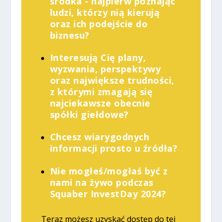
środka - najpierw poznając
ludzi, którzy nią kierują
oraz ich podejście do
biznesu?
Interesują Cię plany,
wyzwania, perspektywy
oraz największe trudności,
z którymi zmagają się
najciekawsze obecnie
spółki giełdowe?
Chcesz wiarygodnych
informacji prosto u źródła?
Nie mogłeś/mogłaś być z
nami na żywo podczas
Squaber InvestDay 2024?
Teraz możesz uzyskać dostęp do tej