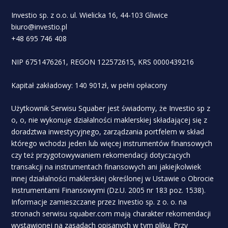
Investio sp. z o.o. ul. Wielicka 16, 44-103 Gliwice
biuro@investio.pl
+48 695 746 408
NIP 6751476261, REGON 122572615, KRS 0000439216
Kapitał zakładowy: 140 901zł, w pełni opłacony
Użytkownik Serwisu Squaber jest świadomy, że Investio sp z
o, o, nie wykonuje działalności maklerskiej składającej się z
doradztwa inwestycyjnego, zarządzania portfelem w skład
którego wchodzi jeden lub więcej instrumentów finansowych
czy też przygotowywaniem rekomendacji dotyczących
transakcji na instrumentach finansowych ani jakiejkolwiek
innej działalności maklerskiej określonej w Ustawie o Obrocie
Instrumentami Finansowymi (Dz.U. 2005 nr 183 poz. 1538).
Informacje zamieszczane przez Investio sp. z o. o. na
stronach serwisu squaber.com mają charakter rekomendacji
wystawionej na zasadach opisanych w tym pliku. Przy