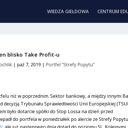
WIEDZA GIEŁDOWA
CENTRUM EDU
en blisko Take Profit-u
ochlik
|
paź 7, 2019
|
Portfel "Strefy Popytu"
tfelu niż w poprzednim. Sektor bankowy, a między innymi B
d decyzją Trybunału Sprawiedliwości Unii Europejskiej (TSU
m było dotarcie spółki do Stop Lossa na dzień przed
 wpadł do portfela w poniedziałek po alercie ze Strefy Popytu
W
, ale już następnego dnia dotarł do poziomu SL. Kolejnymi