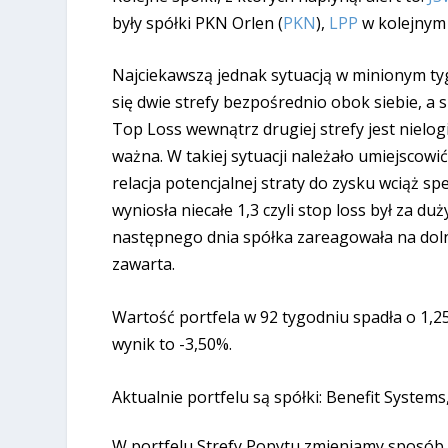
były spółki PKN Orlen (
PKN
),
LPP
w kolejnym 
Najciekawszą jednak sytuacją w minionym tyg
się dwie strefy bezpośrednio obok siebie, a 
Top Loss wewnątrz drugiej strefy jest nielo
ważna. W takiej sytuacji należało umiejscowić
relacja potencjalnej straty do zysku wciąż s
wyniosła niecałe 1,3 czyli stop loss był za d
następnego dnia spółka zareagowała na doln
zawarta.
Wartość portfela w 92 tygodniu spadła o 1,
wynik to -3,50%.
Aktualnie portfelu są spółki: Benefit Systems
W portfelu Strefy Popytu zmieniamy sposób p