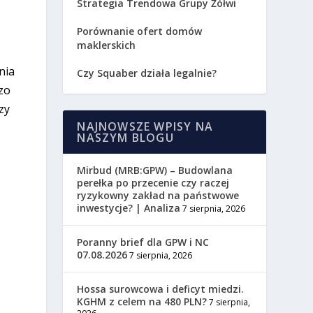
Strategia Trendowa Grupy Żółwi
Porównanie ofert domów
maklerskich
nia
Czy Squaber działa legalnie?
zo
zy
NAJNOWSZE WPISY NA
NASZYM BLOGU
Mirbud (MRB:GPW) – Budowlana
perełka po przecenie czy raczej
ryzykowny zakład na państwowe
inwestycje? | Analiza
7 sierpnia, 2026
Poranny brief dla GPW i NC
07.08.2026
7 sierpnia, 2026
Hossa surowcowa i deficyt miedzi.
KGHM z celem na 480 PLN?
7 sierpnia,