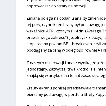
doprowadzać do straty na pozycji.
Zmiana polega na dodaniu analizy zmienności 
tej pory, czynnik ten brany był pod uwagę jed
wskaźniku ATR liczonym z 14 dni (Average T
prawdziwego zakresu”). Jeżeli zysk z pozycj
stop loss na poziom BE – break even, czyli z
podciągany za ceną w odległości równej ATR(1
Z naszych obserwacji i analiz wynika, że jeżel
jednostajny. Zazwyczaj trwa krótko, ale inten
znajdą się w artykule na temat zasad strate
Zrzuty ekranu poniżej przedstawiają transakcj
bierzemy pod uwagę w portfelu Strefy Popytu, 