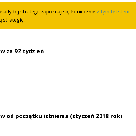
zasady tej strategii zapoznaj się koniecznie
z tym tekstem
.
 strategię.
w za 92 tydzień
%
%
w od początku istnienia (styczeń 2018 rok)