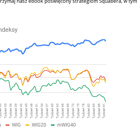
 otrzymaj nasz ebook poświęcony strategiom Squabera, w tym