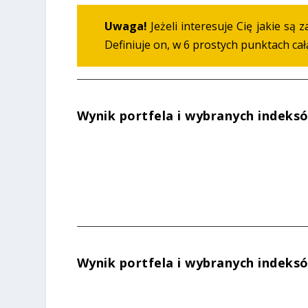
Uwaga!
Jeżeli interesuje Cię jakie są 
Definiuje on, w 6 prostych punktach całą
Wynik portfela i wybranych indeksó
%
%
Wynik portfela i wybranych indeksó