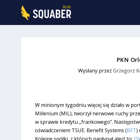
PKN Orl
Wysłany przez
Grzegorz K
W minionym tygodniu więcej się działo w por
Millenium (MIL), tworzył nerwowe ruchy prze
w sprawie kredytu „frankowego”. Następstwe
oświadczeniem TSUE. Benefit Systems (
BFT
)
Kolejne spółki, z których napłynął alert to:
JS