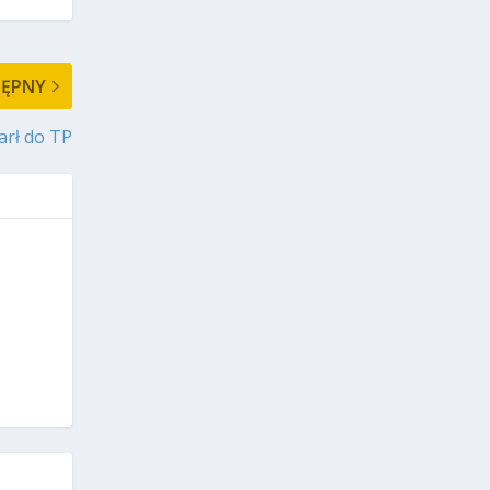
TĘPNY
arł do TP