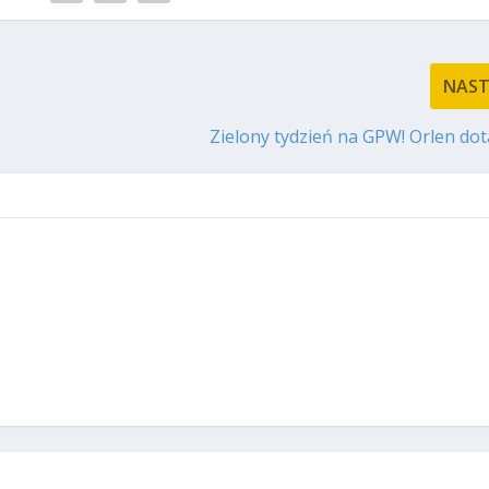
NAS
Zielony tydzień na GPW! Orlen dot