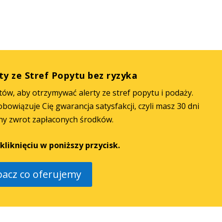
%
%
ty ze Stref Popytu bez ryzyka
ów, aby otrzymywać alerty ze stref popytu i podaży.
owiązuje Cię gwarancja satysfakcji, czyli masz 30 dni
ny zwrot zapłaconych środków.
kliknięciu w poniższy przycisk.
bacz co oferujemy