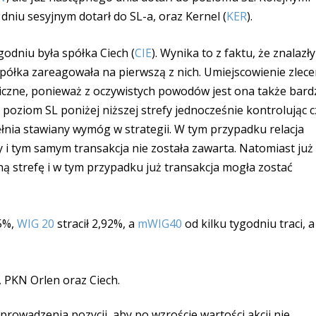
dniu sesyjnym dotarł do SL-a, oraz Kernel (
KER
).
odniu była spółka Ciech (
CIE
). Wynika to z faktu, że znalazły
spółka zareagowała na pierwszą z nich. Umiejscowienie zlece
giczne, ponieważ z oczywistych powodów jest ona także bard
 poziom SL poniżej niższej strefy jednocześnie kontrolując c
pełnia stawiany wymóg w strategii. W tym przypadku relacja
uży i tym samym transakcja nie została zawarta. Natomiast już
ą strefę i w tym przypadku już transakcja mogła zostać
25%,
WIG 20
stracił 2,92%, a
mWIG40
od kilku tygodniu traci, a
, PKN Orlen oraz Ciech.
rowadzenia pozycji, aby po wzroście wartości akcji nie