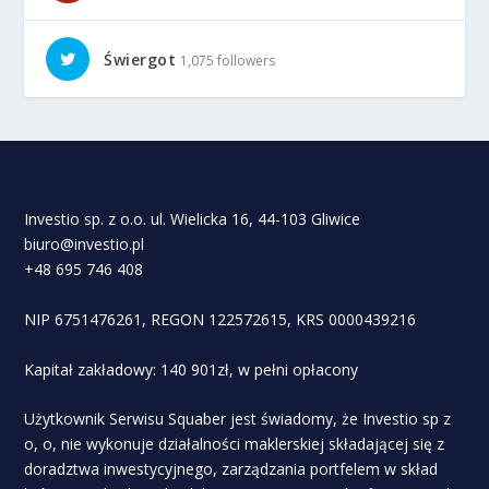
Świergot
1,075 followers
Investio sp. z o.o. ul. Wielicka 16, 44-103 Gliwice
biuro@investio.pl
+48 695 746 408
NIP 6751476261, REGON 122572615, KRS 0000439216
Kapitał zakładowy: 140 901zł, w pełni opłacony
Użytkownik Serwisu Squaber jest świadomy, że Investio sp z
o, o, nie wykonuje działalności maklerskiej składającej się z
doradztwa inwestycyjnego, zarządzania portfelem w skład