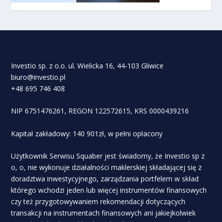
Investio sp. z o.o. ul. Wielicka 16, 44-103 Gliwice
biuro@investio.pl
+48 695 746 408
NIP 6751476261, REGON 122572615, KRS 0000439216
Kapitał zakładowy: 140 901zł, w pełni opłacony
Użytkownik Serwisu Squaber jest świadomy, że Investio sp z
o, o, nie wykonuje działalności maklerskiej składającej się z
doradztwa inwestycyjnego, zarządzania portfelem w skład
którego wchodzi jeden lub więcej instrumentów finansowych
czy też przygotowywaniem rekomendacji dotyczących
transakcji na instrumentach finansowych ani jakiejkolwiek