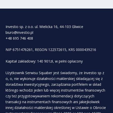
Investio sp. z o.o. ul. Wielicka 16, 44-103 Gliwice
biuro@investio.pl
+48 695 746 408
NIP 6751476261, REGON 122572615, KRS 0000439216
Kapitał zakładowy: 140 901zł, w pełni opłacony
Użytkownik Serwisu Squaber jest świadomy, że Investio sp z
o, o, nie wykonuje działalności maklerskiej składającej się z
doradztwa inwestycyjnego, zarządzania portfelem w skład
którego wchodzi jeden lub więcej instrumentów finansowych
czy też przygotowywaniem rekomendacji dotyczących
transakcji na instrumentach finansowych ani jakiejkolwiek
innej działalności maklerskiej określonej w Ustawie o Obrocie