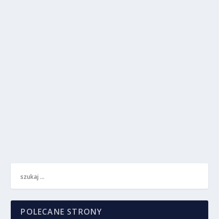
PKP Cargo odbija od strefy popytowej
przez
Analizy i Edukacja
|
sie 10, 2016
|
Ciekawe sygnały
|
0
Podsumowanie PKP Cargo ma problemy z
czeską spółką, kurs reaguje na strefę popytową.
W ostatnich...
CZYTAJ WIĘCEJ
POLECANE STRONY