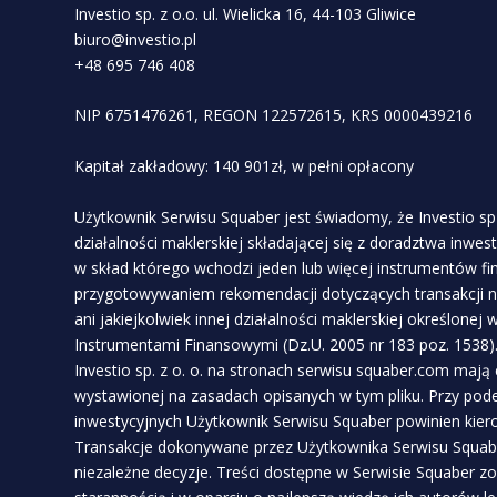
Investio sp. z o.o. ul. Wielicka 16, 44-103 Gliwice
biuro@investio.pl
+48 695 746 408
NIP 6751476261, REGON 122572615, KRS 0000439216
Kapitał zakładowy: 140 901zł, w pełni opłacony
Użytkownik Serwisu Squaber jest świadomy, że Investio sp 
działalności maklerskiej składającej się z doradztwa inwe
w skład którego wchodzi jeden lub więcej instrumentów f
przygotowywaniem rekomendacji dotyczących transakcji n
ani jakiejkolwiek innej działalności maklerskiej określonej
Instrumentami Finansowymi (Dz.U. 2005 nr 183 poz. 1538)
Investio sp. z o. o. na stronach serwisu squaber.com mają
wystawionej na zasadach opisanych w tym pliku. Przy pod
inwestycyjnych Użytkownik Serwisu Squaber powinien kie
Transakcje dokonywane przez Użytkownika Serwisu Squabe
niezależne decyzje. Treści dostępne w Serwisie Squaber z