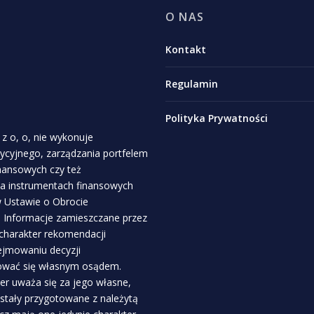
O NAS
Kontakt
Regulamin
Polityka Prywatności
z o, o, nie wykonuje
stycyjnego, zarządzania portfelem
inansowych czy też
a instrumentach finansowych
 w Ustawie o Obrocie
. Informacje zamieszczane przez
 charakter rekomendacji
ejmowaniu decyzji
rować się własnym osądem.
r uważa się za jego własne,
ostały przygotowane z należytą