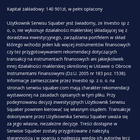
Kapitał zakładowy: 140 901zł, w pełni opłacony
Użytkownik Serwisu Squaber jest świadomy, że Investio sp z
o, o, nie wykonuje działalności maklerskiej składającej się z
doradztwa inwestycyjnego, zarządzania portfelem w skład
którego wchodzi jeden lub więcej instrumentów finansowych
czy też przygotowywaniem rekomendacji dotyczących
transakcji na instrumentach finansowych ani jakiejkolwiek
innej działalności maklerskiej określonej w Ustawie o Obrocie
Instrumentami Finansowymi (Dz.U. 2005 nr 183 poz. 1538).
Informacje zamieszczane przez Investio sp. z o. o. na
stronach serwisu squaber.com mają charakter rekomendacji
wystawionej na zasadach opisanych w tym pliku. Przy
podejmowaniu decyzji inwestycyjnych Użytkownik Serwisu
Squaber powinien kierować się własnym osądem. Transakcje
dokonywane przez Użytkownika Serwisu Squaber uważa się
za jego własne, niezależne decyzje. Treści dostępne w
Serwisie Squaber zostały przygotowane z należytą
starannością i w oparciu o najlepszą wiedzę ich autorów lecz