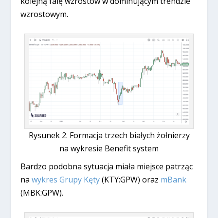
kolejną falę wzrostów w dominującym trendzie
wzrostowym.
Rysunek 2. Formacja trzech białych żołnierzy
na wykresie Benefit system
Bardzo podobna sytuacja miała miejsce patrząc
na
wykres Grupy Kęty
(KTY:GPW) oraz
mBank
(MBK:GPW).