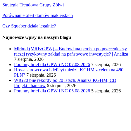
Strategia Trendowa Grupy Żółwi
Porównanie ofert domów maklerskich
Czy Squaber działa legalnie?
Najnowsze wpisy na naszym blogu
Mirbud (MRB:GPW) – Budowlana perełka po przecenie czy
raczej ryzykowny zakład na państwowe inwestycje? | Analiza
7 sierpnia, 2026
Poranny brief dla GPW i NC 07.08.2026
7 sierpnia, 2026
Hossa surowcowa i deficyt miedzi. KGHM z celem na 480
PLN?
7 sierpnia, 2026
WIG20 bije rekordy po 20 latach. Analiza KGHM, CD
Projekt i banków
6 sierpnia, 2026
Poranny brief dla GPW i NC 05.08.2026
5 sierpnia, 2026
Investio sp. z o.o. ul. Wielicka 16, 44-103 Gliwice
biuro@investio.pl
+48 695 746 408