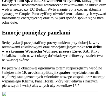
Grupy Altum Sp. z o.o., Sławomirem Wołyńcem,
którzy przed
inwestorami skomentowali zeszłoroczne zawirowania na kursie oraz
wpływ sprzedaży EC Będzin Wytwarzanie Sp. z o.o. na aktualną
sytuację w Grupie. Poruszyliśmy również temat aktualnych wyzwań
tranformacji energetycznej oraz to, w jaki sposób spółka się w nich
odnajduje.
Emocje pomiędzy panelami
Serię dyskusji przeplataliśmy poczęstunkiem przy dobrej kawie,
rozmowami zakulisowymi oraz
emocjonującym pokazem driftu
w wykonaniu Wojciecha Wolnego, prezesa Euvic S.A.
Kilku
śmiałków miało nawet okazję doświadczyć driftowego szaleństwa
na własnej skórze.
Po przerwie obiadowej ogromnym tortem rozpoczęliśmy wspólne
świętowanie
10. urodzin aplikacji Squaber
, wyróżnieniem dla
najdłużej zaangażowanych członków naszego zespołu oraz naszego
wspaniałego Klienta, Pana Horsta, który jest jednym z naszych
pierwszych i wciąż aktywnych użytkowników! 🙂