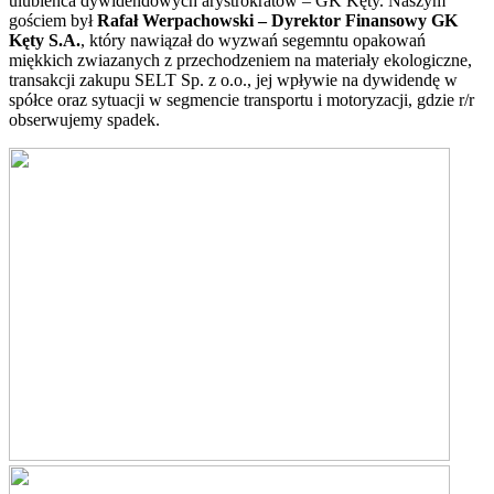
ulubieńca dywidendowych arystrokratów – GK Kęty. Naszym
gościem był
Rafał Werpachowski – Dyrektor Finansowy GK
Kęty S.A.
, który nawiązał do wyzwań segemntu opakowań
miękkich zwiazanych z przechodzeniem na materiały ekologiczne,
transakcji zakupu SELT Sp. z o.o., jej wpływie na dywidendę w
spółce oraz sytuacji w segmencie transportu i motoryzacji, gdzie r/r
obserwujemy spadek.