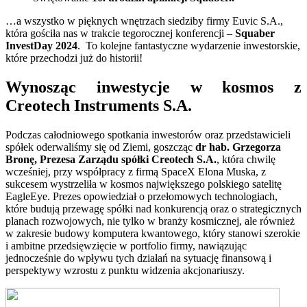
…a wszystko w pięknych wnętrzach siedziby firmy Euvic S.A.,
która gościła nas w trakcie tegorocznej konferencji –
Squaber
InvestDay 2024
.
To kolejne fantastyczne wydarzenie inwestorskie,
które przechodzi już do historii!
Wynosząc inwestycje w kosmos z
Creotech Instruments S.A.
Podczas całodniowego spotkania inwestorów oraz przedstawicieli
spółek oderwaliśmy się od Ziemi, goszcząc
dr hab. Grzegorza
Bronę, Prezesa Zarządu spółki Creotech S.A.
, która chwilę
wcześniej, przy współpracy z firmą SpaceX Elona Muska, z
sukcesem wystrzeliła w kosmos największego polskiego satelitę
EagleEye. Prezes opowiedział o przełomowych technologiach,
które budują przewagę spółki nad konkurencją oraz o strategicznych
planach rozwojowych, nie tylko w branży kosmicznej, ale również
w zakresie budowy komputera kwantowego, który stanowi szerokie
i ambitne przedsięwzięcie w portfolio firmy, nawiązując
jednocześnie do wpływu tych działań na sytuację finansową i
perspektywy wzrostu z punktu widzenia akcjonariuszy.