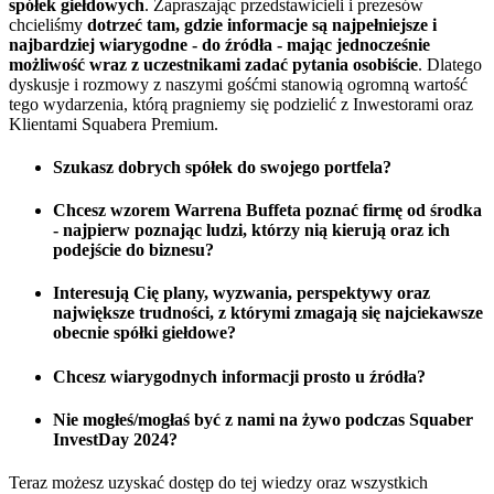
spółek giełdowych
. Zapraszając przedstawicieli i prezesów
chcieliśmy
dotrzeć tam, gdzie informacje są najpełniejsze i
najbardziej wiarygodne - do źródła - mając jednocześnie
możliwość wraz z uczestnikami zadać pytania osobiście
. Dlatego
dyskusje i rozmowy z naszymi gośćmi stanowią ogromną wartość
tego wydarzenia, którą pragniemy się podzielić z Inwestorami oraz
Klientami Squabera Premium.
Szukasz dobrych spółek do swojego portfela?
Chcesz wzorem Warrena Buffeta poznać firmę od środka
- najpierw poznając ludzi, którzy nią kierują oraz ich
podejście do biznesu?
Interesują Cię plany, wyzwania, perspektywy oraz
największe trudności, z którymi zmagają się najciekawsze
obecnie spółki giełdowe?
Chcesz wiarygodnych informacji prosto u źródła?
Nie mogłeś/mogłaś być z nami na żywo podczas Squaber
InvestDay 2024?
Teraz możesz uzyskać dostęp do tej wiedzy oraz wszystkich