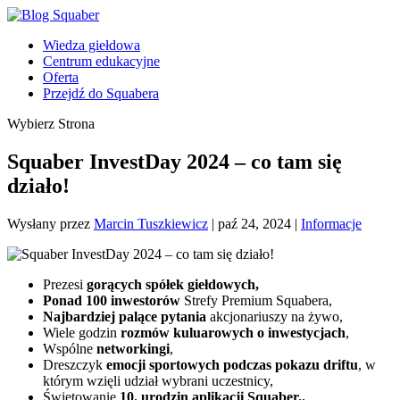
Wiedza giełdowa
Centrum edukacyjne
Oferta
Przejdź do Squabera
Wybierz Strona
Squaber InvestDay 2024 – co tam się
działo!
Wysłany przez
Marcin Tuszkiewicz
|
paź 24, 2024
|
Informacje
Prezesi
gorących spółek giełdowych,
Ponad 100 inwestorów
Strefy Premium Squabera,
Najbardziej palące pytania
akcjonariuszy na żywo,
Wiele godzin
rozmów kuluarowych o inwestycjach
,
Wspólne
networkingi
,
Dreszczyk
emocji sportowych podczas pokazu driftu
, w
którym wzięli udział wybrani uczestnicy,
Świętowanie
10. urodzin aplikacji Squaber..