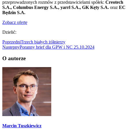
przeprowadzonych rozmów z przedstawicielami spółek:
Creotech
S.A., Columbus Energy S.A., yarrl S.A., GK Kęty S.A.
oraz
EC
Będzin S.A.
Zobacz ofertę
Dzielić:
Poprzedni
Trzech białych żółnierzy
Następny
Poranny brief dla GPW i NC 25.10.2024
O autorze
Marcin Tuszkiewicz