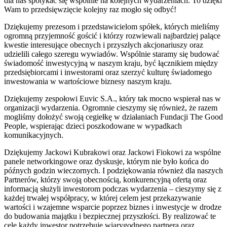
dla nas spotykać się wspólnie na kolejnych wydarzeniach. To dzięki
Wam to przedsięwzięcie kolejny raz mogło się odbyć!
Dziękujemy prezesom i przedstawicielom spółek, których mieliśmy
ogromną przyjemność gościć i którzy rozwiewali najbardziej palące
kwestie interesujące obecnych i przyszłych akcjonariuszy oraz
udzielili całego szeregu wywiadów. Wspólnie staramy się budować
świadomość inwestycyjną w naszym kraju, być łącznikiem między
przedsiębiorcami i inwestorami oraz szerzyć kulturę świadomego
inwestowania w wartościowe biznesy naszym kraju.
Dziękujemy zespołowi Euvic S.A., który tak mocno wspierał nas w
organizacji wydarzenia. Ogromnie cieszymy się również, że razem
mogliśmy dołożyć swoją cegiełkę w działaniach Fundacji The Good
People, wspierając dzieci poszkodowane w wypadkach
komunikacyjnych.
Dziękujemy Jackowi Kubrakowi oraz Jackowi Fiokowi za wspólne
panele networkingowe oraz dyskusje, którym nie było końca do
późnych godzin wieczornych. I podziękowania również dla naszych
Partnerów, którzy swoją obecnością, konkurencyjną ofertą oraz
informacją służyli inwestorom podczas wydarzenia – cieszymy się z
każdej trwałej współpracy, w której celem jest przekazywanie
wartości i wzajemne wsparcie poprzez biznes i inwestycje w drodze
do budowania majątku i bezpiecznej przyszłości. By realizować te
cele każdy inwestor potrzebuje wiarygodnego partnera oraz