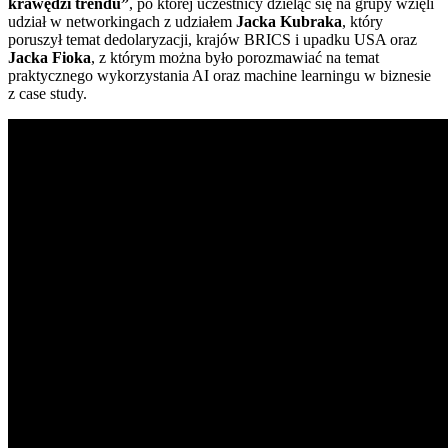
krawędzi trendu”
, po której uczestnicy dzieląc się na grupy wzięli
udział w networkingach z udziałem
Jacka Kubraka
, który
poruszył temat dedolaryzacji, krajów BRICS i upadku USA oraz
Jacka Fioka
, z którym można było porozmawiać na temat
praktycznego wykorzystania AI oraz machine learningu w biznesie
z case study.