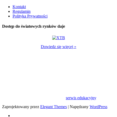
Kontakt
Regulamin
Polityka Prywatności
Dostęp do światowych rynków daje
Dowiedz się więcej »
Kontrakty CFD są złożonymi instrumentami finansowymi, które
wykorzystują dźwignię finansową. Wiążą się ze znacznym
ryzykiem utraty kapitału, ponieważ ceny mogą gwałtownie zmienić
się na niekorzyść klienta i będzie on musiał dokonać dalszych
płatności, aby utrzymać otwarte pozycje. Pomiędzy 72% - 89%
inwestorów detalicznych traci pieniądze na skutek handlu
kontraktami CFD. Produkty te nie są odpowiednie dla wszystkich
klientów, dlatego zastanów się czy w pełni rozumiesz ryzyko i
ewentualnie zasięgnij niezależnej porady.
Jeśli masz wątpliwości wypróbuj nasz
serwis edukacyjny
.
Zaprojektowany przez
Elegant Themes
| Napędzany
WordPress