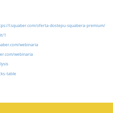
tps://l.squaber.com/oferta-dostepu-squabera-premium/
it/1
quaber.com/webinaria
ber.com/webinaria
lysis
cks-table