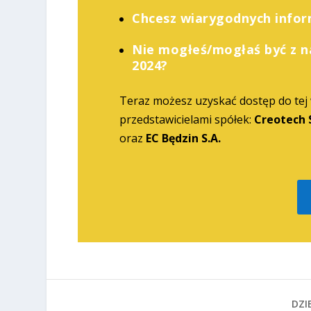
Chcesz wiarygodnych inform
Nie mogłeś/mogłaś być z n
2024?
Teraz możesz uzyskać dostęp do tej
przedstawicielami spółek:
Creotech S
oraz
EC Będzin S.A.
DZIE