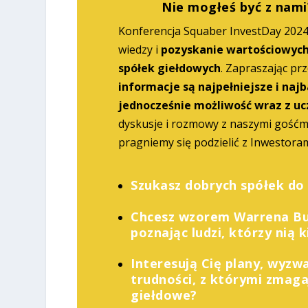
Nie mogłeś być z nami
Konferencja Squaber InvestDay 202
wiedzy i
pozyskanie wartościowych
spółek giełdowych
. Zapraszając prz
informacje są najpełniejsze i najb
jednocześnie możliwość wraz z uc
dyskusje i rozmowy z naszymi gośćm
pragniemy się podzielić z Inwestora
Szukasz dobrych spółek do
Chcesz wzorem Warrena Buf
poznając ludzi, którzy nią 
Interesują Cię plany, wyzw
trudności, z którymi zmaga
giełdowe?