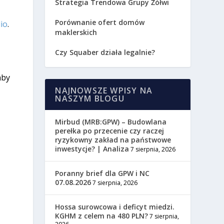
Strategia Trendowa Grupy Żółwi
Porównanie ofert domów
io
.
maklerskich
Czy Squaber działa legalnie?
aby
NAJNOWSZE WPISY NA
NASZYM BLOGU
Mirbud (MRB:GPW) – Budowlana
perełka po przecenie czy raczej
ryzykowny zakład na państwowe
inwestycje? | Analiza
7 sierpnia, 2026
Poranny brief dla GPW i NC
07.08.2026
7 sierpnia, 2026
Hossa surowcowa i deficyt miedzi.
KGHM z celem na 480 PLN?
7 sierpnia,