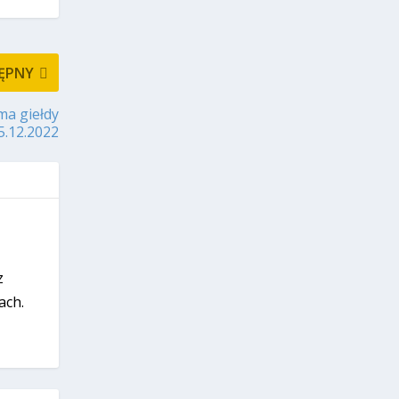
ĘPNY
yma giełdy
5.12.2022
z
ach.