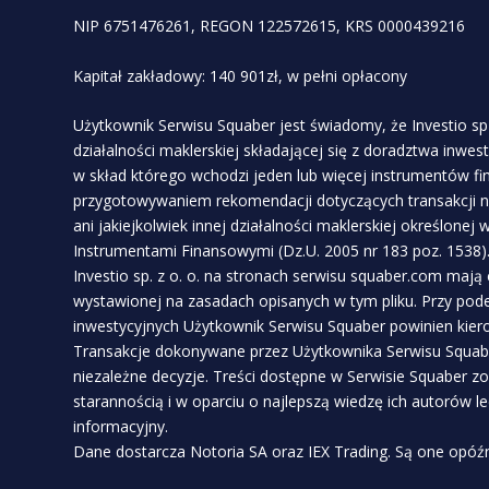
NIP 6751476261, REGON 122572615, KRS 0000439216
Kapitał zakładowy: 140 901zł, w pełni opłacony
Użytkownik Serwisu Squaber jest świadomy, że Investio sp 
działalności maklerskiej składającej się z doradztwa inwe
w skład którego wchodzi jeden lub więcej instrumentów f
przygotowywaniem rekomendacji dotyczących transakcji n
ani jakiejkolwiek innej działalności maklerskiej określonej
Instrumentami Finansowymi (Dz.U. 2005 nr 183 poz. 1538)
Investio sp. z o. o. na stronach serwisu squaber.com mają
wystawionej na zasadach opisanych w tym pliku. Przy pod
inwestycyjnych Użytkownik Serwisu Squaber powinien kie
Transakcje dokonywane przez Użytkownika Serwisu Squabe
niezależne decyzje. Treści dostępne w Serwisie Squaber z
starannością i w oparciu o najlepszą wiedzę ich autorów l
informacyjny.
Dane dostarcza Notoria SA oraz IEX Trading. Są one opóźn