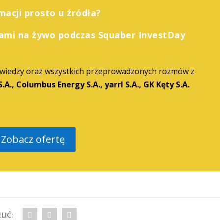
acji prosto u źródła?
ami na żywo podczas Squaber InvestDay
 wiedzy oraz wszystkich przeprowadzonych rozmów z
.A., Columbus Energy S.A., yarrl S.A., GK Kęty S.A.
Zobacz ofertę
LIĆ: