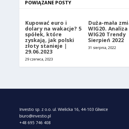
POWIĄZANE POSTY
Kupować euro i
Duża-mała zmi
dolary na wakacje? 5
WIG20. Analiza
spółek, które
WIG20 Trendy
zyskają, jak polski
Sierpień 2022
złoty stanieje |
31 sierpnia, 2022
29.06.2023
29 czerwca, 2023
Investio sp. z o.o. ul. Wielicka 16, 44-103 Gliwice
biuro@investio.pl
+48 695 746 408