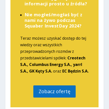
informacji prosto u źródła?
Nie mogłeś/mogłaś być z
nami na żywo podczas
Squaber InvestDay 2024?
Teraz możesz uzyskać dostęp do tej
wiedzy oraz wszystkich
przeprowadzonych rozmów z
przedstawicielami spółek:
Creotech
S.A., Columbus Energy S.A., yarrl
S.A., GK Kęty S.A.
oraz
EC Będzin S.A.
Zobacz ofertę