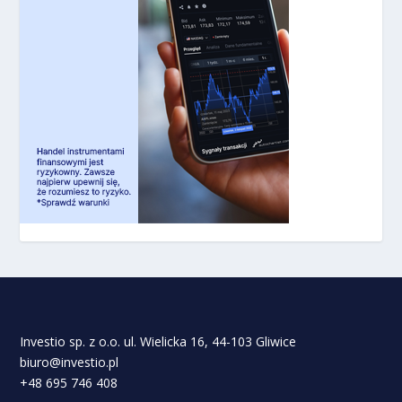
Investio sp. z o.o. ul. Wielicka 16, 44-103 Gliwice
biuro@investio.pl
+48 695 746 408