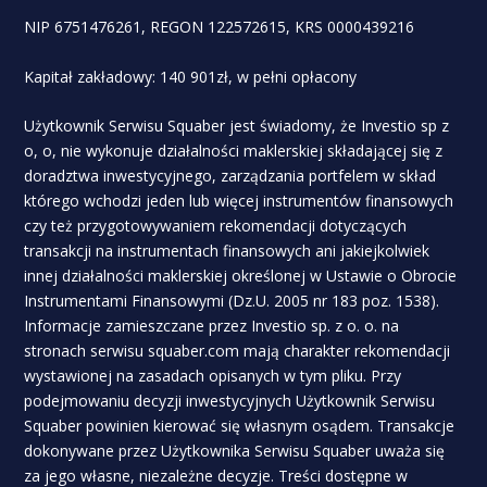
NIP 6751476261, REGON 122572615, KRS 0000439216
Kapitał zakładowy: 140 901zł, w pełni opłacony
Użytkownik Serwisu Squaber jest świadomy, że Investio sp z
o, o, nie wykonuje działalności maklerskiej składającej się z
doradztwa inwestycyjnego, zarządzania portfelem w skład
którego wchodzi jeden lub więcej instrumentów finansowych
czy też przygotowywaniem rekomendacji dotyczących
transakcji na instrumentach finansowych ani jakiejkolwiek
innej działalności maklerskiej określonej w Ustawie o Obrocie
Instrumentami Finansowymi (Dz.U. 2005 nr 183 poz. 1538).
Informacje zamieszczane przez Investio sp. z o. o. na
stronach serwisu squaber.com mają charakter rekomendacji
wystawionej na zasadach opisanych w tym pliku. Przy
podejmowaniu decyzji inwestycyjnych Użytkownik Serwisu
Squaber powinien kierować się własnym osądem. Transakcje
dokonywane przez Użytkownika Serwisu Squaber uważa się
za jego własne, niezależne decyzje. Treści dostępne w