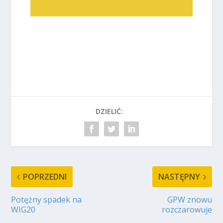
DZIELIĆ:
POPRZEDNI
NASTĘPNY
Potężny spadek na
GPW znowu
WIG20
rozczarowuje