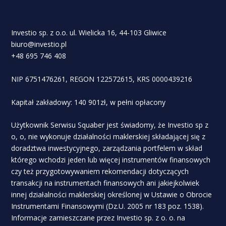
Investio sp. z o.o. ul. Wielicka 16, 44-103 Gliwice
biuro@investio.pl
+48 695 746 408
NIP 6751476261, REGON 122572615, KRS 0000439216
Kapitał zakładowy: 140 901zł, w pełni opłacony
Użytkownik Serwisu Squaber jest świadomy, że Investio sp z
o, o, nie wykonuje działalności maklerskiej składającej się z
doradztwa inwestycyjnego, zarządzania portfelem w skład
którego wchodzi jeden lub więcej instrumentów finansowych
czy też przygotowywaniem rekomendacji dotyczących
transakcji na instrumentach finansowych ani jakiejkolwiek
innej działalności maklerskiej określonej w Ustawie o Obrocie
Instrumentami Finansowymi (Dz.U. 2005 nr 183 poz. 1538).
Informacje zamieszczane przez Investio sp. z o. o. na