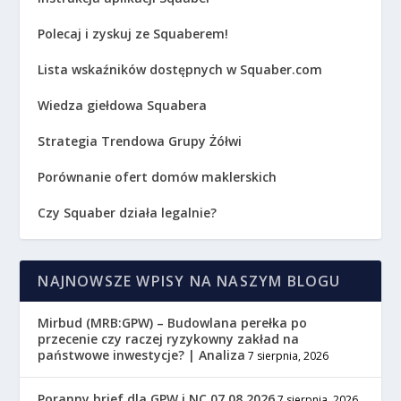
Polecaj i zyskuj ze Squaberem!
Lista wskaźników dostępnych w Squaber.com
Wiedza giełdowa Squabera
Strategia Trendowa Grupy Żółwi
Porównanie ofert domów maklerskich
Czy Squaber działa legalnie?
NAJNOWSZE WPISY NA NASZYM BLOGU
Mirbud (MRB:GPW) – Budowlana perełka po
przecenie czy raczej ryzykowny zakład na
państwowe inwestycje? | Analiza
7 sierpnia, 2026
Poranny brief dla GPW i NC 07.08.2026
7 sierpnia, 2026