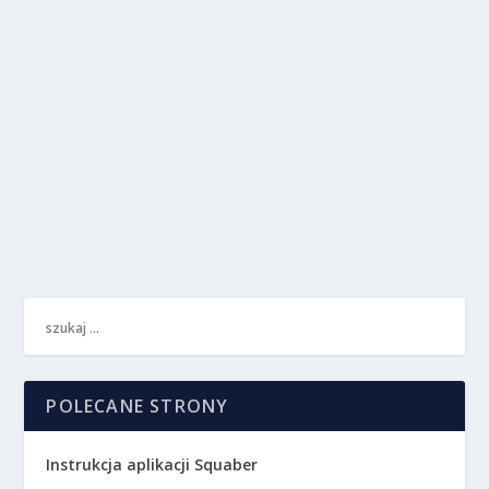
Zarabiają miliony, nikt ich nie chce
przez
Michał Palaczyk
|
gru 19, 2024
|
Wideoanalizy
|
0
Polski sektor bankowy jest jednym z
najciekawszych segmentów naszej gospodarki.
W ostatnich latach...
CZYTAJ WIĘCEJ
POLECANE STRONY
Instrukcja aplikacji Squaber