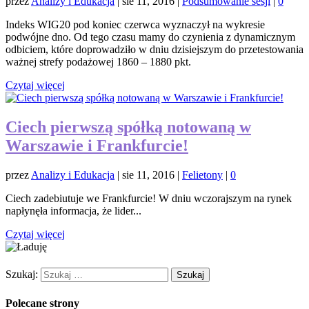
przez
Analizy i Edukacja
|
sie 11, 2016
|
Podsumowanie sesji
|
0
Indeks WIG20 pod koniec czerwca wyznaczył na wykresie
podwójne dno. Od tego czasu mamy do czynienia z dynamicznym
odbiciem, które doprowadziło w dniu dzisiejszym do przetestowania
ważnej strefy podażowej 1860 – 1880 pkt.
Czytaj więcej
Ciech pierwszą spółką notowaną w
Warszawie i Frankfurcie!
przez
Analizy i Edukacja
|
sie 11, 2016
|
Felietony
|
0
Ciech zadebiutuje we Frankfurcie! W dniu wczorajszym na rynek
napłynęła informacja, że lider...
Czytaj więcej
Szukaj:
Polecane strony