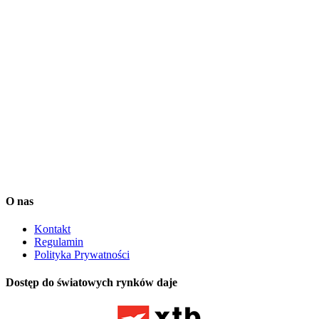
instrumentach finansowych ani jakiejkolwiek innej działalności
maklerskiej określonej w Ustawie o Obrocie Instrumentami
Finansowymi (Dz.U. 2005 nr 183 poz. 1538). Informacje
zamieszczane przez Investio sp. z o. o. na stronach serwisu
squaber.com mają charakter rekomendacji wystawionej na zasadach
opisanych w tym pliku. Przy podejmowaniu decyzji inwestycyjnych
Użytkownik Serwisu Squaber powinien kierować się własnym
osądem. Transakcje dokonywane przez Użytkownika Serwisu
Squaber uważa się za jego własne, niezależne decyzje. Treści
dostępne w Serwisie Squaber zostały przygotowane z należytą
starannością i w oparciu o najlepszą wiedzę ich autorów lecz mają
one jedynie charakter informacyjny.
Dane dostarcza Notoria SA oraz IEX Trading. Są one opóźnione o
co najmniej 15 minut.
O nas
Kontakt
Regulamin
Polityka Prywatności
Dostęp do światowych rynków daje