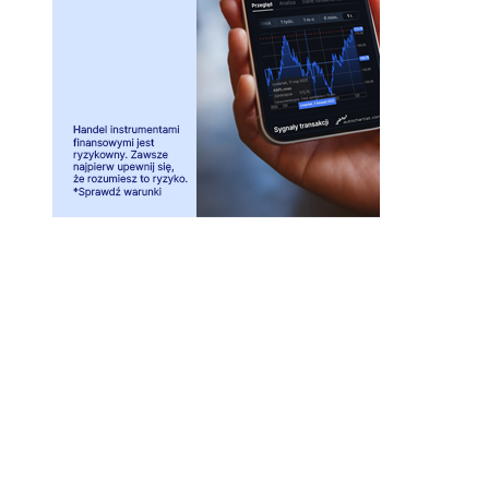
Investio sp. z o.o. ul. Wielicka 16, 44-103 Gliwice
biuro@investio.pl
+48 695 746 408
NIP 6751476261, REGON 122572615, KRS 0000439216
Kapitał zakładowy: 140 901zł, w pełni opłacony
Użytkownik Serwisu Squaber jest świadomy, że Investio sp z o, o,
nie wykonuje działalności maklerskiej składającej się z doradztwa
inwestycyjnego, zarządzania portfelem w skład którego wchodzi
jeden lub więcej instrumentów finansowych czy też
przygotowywaniem rekomendacji dotyczących transakcji na