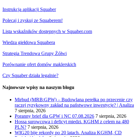
Instrukcja aplikacji Squaber
Polecaj i zyskuj ze Squaberem!
Lista wskaźników dostępnych w Squaber.com
Wiedza giełdowa Squabera
Strategia Trendowa Grupy Żółwi
Porównanie ofert domów maklerskich
Czy Squaber działa legalnie?
Najnowsze wpisy na naszym blogu
Mirbud (MRB:GPW) – Budowlana perełka po przecenie czy
raczej ryzykowny zakład na państwowe inwestycje? | Analiza
7 sierpnia, 2026
Poranny brief dla GPW i NC 07.08.2026
7 sierpnia, 2026
Hossa surowcowa i deficyt miedzi. KGHM z celem na 480
PLN?
7 sierpnia, 2026
WIG20 bije rekordy po 20 latach. Analiza KGHM, CD