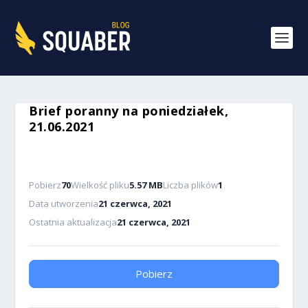
Brief poranny na poniedziałek,
21.06.2021
Pobierz
70
Wielkość pliku
5.57 MB
Liczba plików
1
Data utworzenia
21 czerwca, 2021
Ostatnia aktualizacja
21 czerwca, 2021
Pobierz