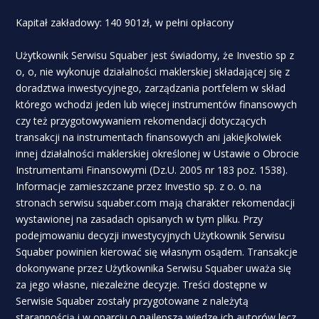
Kapitał zakładowy: 140 901zł, w pełni opłacony
Użytkownik Serwisu Squaber jest świadomy, że Investio sp z
o, o, nie wykonuje działalności maklerskiej składającej się z
doradztwa inwestycyjnego, zarządzania portfelem w skład
którego wchodzi jeden lub więcej instrumentów finansowych
czy też przygotowywaniem rekomendacji dotyczących
transakcji na instrumentach finansowych ani jakiejkolwiek
innej działalności maklerskiej określonej w Ustawie o Obrocie
Instrumentami Finansowymi (Dz.U. 2005 nr 183 poz. 1538).
Informacje zamieszczane przez Investio sp. z o. o. na
stronach serwisu squaber.com mają charakter rekomendacji
wystawionej na zasadach opisanych w tym pliku. Przy
podejmowaniu decyzji inwestycyjnych Użytkownik Serwisu
Squaber powinien kierować się własnym osądem. Transakcje
dokonywane przez Użytkownika Serwisu Squaber uważa się
za jego własne, niezależne decyzje. Treści dostępne w
Serwisie Squaber zostały przygotowane z należytą
starannością i w oparciu o najlepszą wiedzę ich autorów lecz