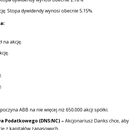
kcję. Stopa dywidendy wynosi obecnie 5.15%.
a:
zł na akcję.
kcję.
.
.
poczyna ABB na nie więcej niż 650.000 akcji spółki.
wa Podatkowego (DNS:NC) –
Akcjonariusz Danks chce, aby
cję z kapitałów zapasowych.