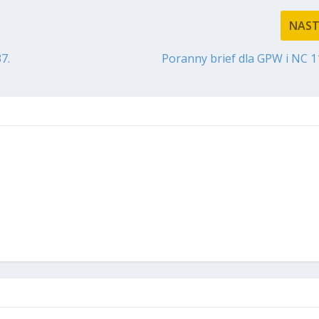
NAS
7.
Poranny brief dla GPW i NC 1