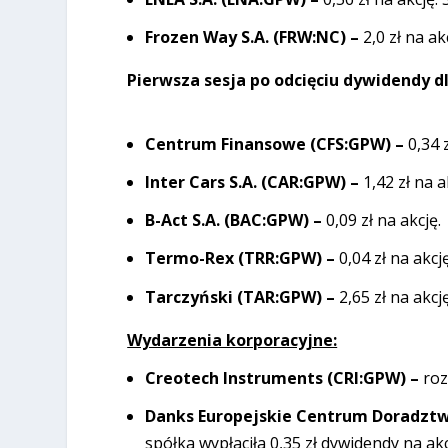
Frozen Way S.A. (FRW:NC) –
2,0 zł na a
Pierwsza sesja po odcięciu dywidendy dl
Centrum Finansowe (CFS:GPW) –
0,34 
Inter Cars S.A. (CAR:GPW) –
1,42 zł na a
B-Act S.A. (BAC:GPW) –
0,09 zł na akcję.
Termo-Rex (TRR:GPW) –
0,04 zł na akcję
Tarczyński (TAR:GPW) –
2,65 zł na akcję
Wydarzenia korporacyjne:
Creotech Instruments (CRI:GPW) –
roz
Danks Europejskie Centrum Doradzt
spółka wypłaciła 0,35 zł dywidendy na ak