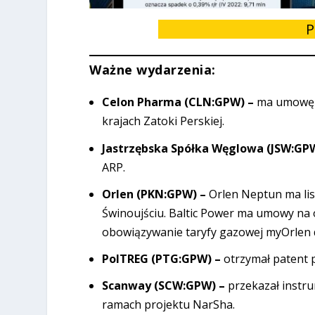
P
Ważne wydarzenia:
Celon Pharma (CLN:GPW) –
ma umowę w
krajach Zatoki Perskiej.
Jastrzębska Spółka Węglowa (JSW:GP
ARP.
Orlen (PKN:GPW) –
Orlen Neptun ma lis
Świnoujściu. Baltic Power ma umowy na o
obowiązywanie taryfy gazowej myOrlen 
PolTREG (PTG:GPW) –
otrzymał patent
Scanway (SCW:GPW) –
przekazał instr
ramach projektu NarSha.