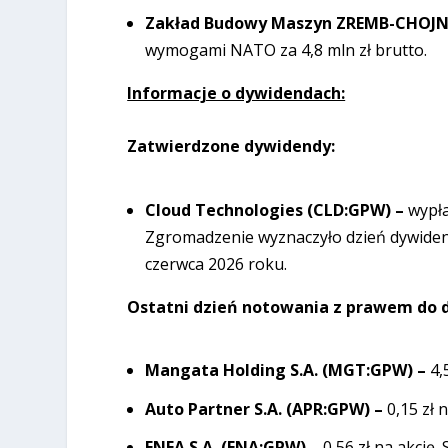
Zakład Budowy Maszyn ZREMB-CHOJNI
wymogami NATO za 4,8 mln zł brutto.
Informacje o dywidendach:
Zatwierdzone dywidendy:
Cloud Technologies (CLD:GPW) –
wypła
Zgromadzenie wyznaczyło dzień dywidend
czerwca 2026 roku.
Ostatni dzień notowania z prawem do d
Mangata Holding S.A. (MGT:GPW) –
4,
Auto Partner S.A. (APR:GPW) –
0,15 zł 
ENEA S.A. (ENA:GPW) –
0,56 zł na akcję