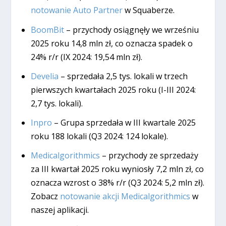
notowanie Auto Partner
w Squaberze.
BoomBit
– przychody osiągnęły we wrześniu
2025 roku 14,8 mln zł, co oznacza spadek o
24% r/r (IX 2024: 19,54 mln zł).
Develia
– sprzedała 2,5 tys. lokali w trzech
pierwszych kwartałach 2025 roku (I-III 2024:
2,7 tys. lokali).
Inpro
– Grupa sprzedała w III kwartale 2025
roku 188 lokali (Q3 2024: 124 lokale).
Medicalgorithmics
– przychody ze sprzedaży
za III kwartał 2025 roku wyniosły 7,2 mln zł, co
oznacza wzrost o 38% r/r (Q3 2024: 5,2 mln zł).
Zobacz
notowanie akcji Medicalgorithmics
w
naszej aplikacji.