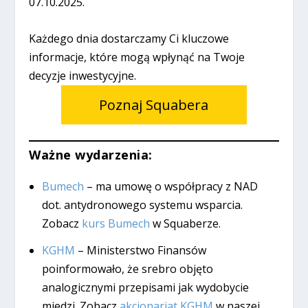
07.10.2025.
Każdego dnia dostarczamy Ci kluczowe
informacje, które mogą wpłynąć na Twoje
decyzje inwestycyjne.
Poznaj Squabera
Ważne wydarzenia:
Bumech
– ma umowę o współpracy z NAD
dot. antydronowego systemu wsparcia.
Zobacz
kurs Bumech
w Squaberze.
KGHM
– Ministerstwo Finansów
poinformowało, że srebro objęto
analogicznymi przepisami jak wydobycie
miedzi. Zobacz
akcjonariat KGHM
w naszej