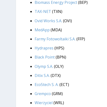
Biomass Energy Project
(BEP)
TAX-NET
(TXN)
Ovid Works S.A.
(OVI)
MedApp
(MDA)
Farmy Fotowoltaiki S.A.
(FFP)
Hydrapres
(HPS)
Black Point
(BPN)
Olymp S.A.
(OLY)
Ditix S.A.
(DTX)
Eco5tech S. A.
(ECT)
Grempco
(GRM)
Wierzyciel
(WRL)