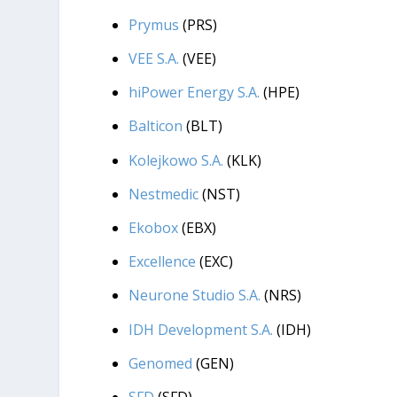
Prymus
(PRS)
VEE S.A.
(VEE)
hiPower Energy S.A.
(HPE)
Balticon
(BLT)
Kolejkowo S.A.
(KLK)
Nestmedic
(NST)
Ekobox
(EBX)
Excellence
(EXC)
Neurone Studio S.A.
(NRS)
IDH Development S.A.
(IDH)
Genomed
(GEN)
SFD
(SFD)