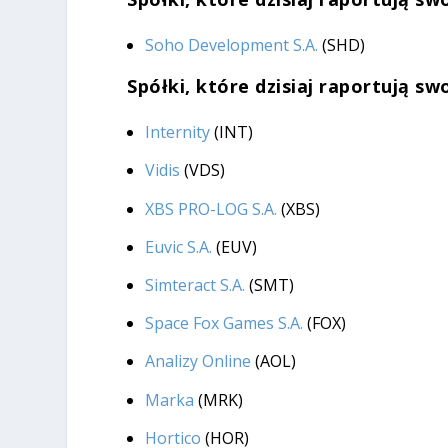
Soho Development S.A.
(SHD)
Spółki, które dzisiaj raportują sw
Internity
(INT)
Vidis
(VDS)
XBS PRO-LOG S.A.
(XBS)
Euvic S.A.
(EUV)
Simteract S.A.
(SMT)
Space Fox Games S.A.
(FOX)
Analizy Online
(AOL)
Marka
(MRK)
Hortico
(HOR)