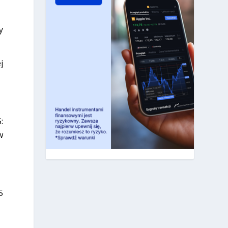
y
j
:
w
5