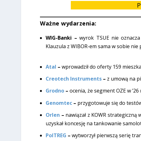
P
Ważne wydarzenia:
WIG-Banki –
wyrok TSUE nie oznacza
Klauzula z WIBOR-em sama w sobie nie
Atal
–
wprowadził do oferty 159 mieszkań
Creotech Instruments
–
z umową na pie
Grodno
–
ocenia, że segment OZE w ’26 
Genomtec
–
przygotowuje się do testó
Orlen
–
nawiązał z KOWR strategiczną w
uzyskał koncesję na tankowanie samolo
PolTREG
–
wytworzył pierwszą serię tr