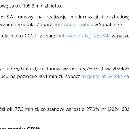
wę za ok. 105,3 mln zł netto.
S.A. umowy na realizację modernizacji i rozbudow
tycznego Szpitala. Zobacz
notowanie Unibep
w Squaberze.
dla bloku CCGT. Zobacz
notowanie akcji ZE PAK
w nasze
niósł 35,0 mln zł, co stanowi wzrost o 5,7% r/r (I kw. 2024/25
nsusu na poziomie 40,1 mln zł. Zobacz
akcjonariat Synektik
ł ok. 77,3 mln zł, co stanowi wzrost o 27,9% r/r (2024: 60,
woje wyniki GPW: