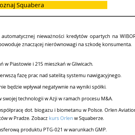
oznaj Squabera
 automatycznej nieważności kredytów opartych na WIBOR
 powoduje znaczącej nierównowagi na szkodę konsumenta.
 w Piastowie i 215 mieszkań w Gliwicach.
rwszą fazę prac nad satelitą systemu nawigacyjnego.
nie będzie wpływał negatywnie na wyniki spółki.
w swojej technologii w Azji w ramach procesu M&A.
spółpracę dot. biogazu i biometanu w Polsce. Orlen Aviatio
tów w Pradze. Zobacz
kurs Orlen
w Squaberze.
ansferową produktu PTG-021 w warunkach GMP.