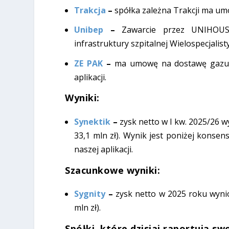
Trakcja
–
spółka zależna Trakcji ma umo
Unibep
–
Zawarcie przez UNIHOUSE 
infrastruktury szpitalnej Wielospecjalis
ZE PAK
–
ma umowę na dostawę gazu 
aplikacji.
Wyniki:
Synektik
–
zysk netto w I kw. 2025/26 wy
33,1 mln zł). Wynik jest poniżej konse
naszej aplikacji.
Szacunkowe wyniki:
Sygnity
–
zysk netto w 2025 roku wyniós
mln zł).
Spółki, które dzisiaj raportują s